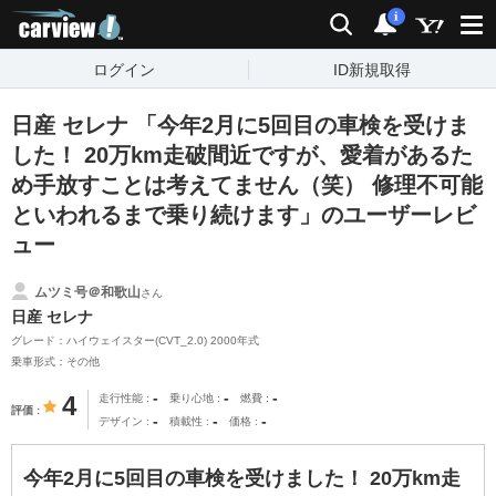
carview!
検索
通知
i
ログイン
ID新規取得
日産 セレナ 「今年2月に5回目の車検を受けま
した！ 20万km走破間近ですが、愛着があるた
め手放すことは考えてません（笑） 修理不可能
といわれるまで乗り続けます」のユーザーレビ
ュー
ムツミ号＠和歌山
さん
日産 セレナ
グレード：ハイウェイスター(CVT_2.0) 2000年式
乗車形式：その他
-
-
-
4
走行性能
乗り心地
燃費
評価
-
-
-
デザイン
積載性
価格
今年2月に5回目の車検を受けました！ 20万km走