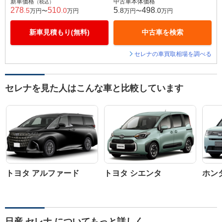
新車価格
中古車本体価格
（税込）
278
510
5
498
.5
.0
.8
.0
万円〜
万円
万円〜
万円
新車見積もり(無料)
中古車を検索
セレナの車買取相場を調べる
セレナを見た人はこんな車と比較しています
トヨタ アルファード
トヨタ シエンタ
ホン
日産 セレナ についてもっと詳しく