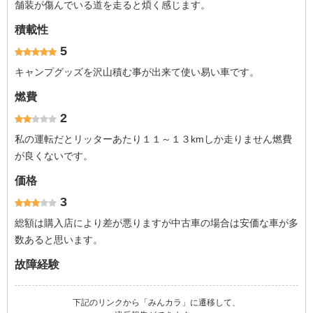
舗装が傷んでいる道を走ると煩く感じます。
積載性
5
キャンプグッズを沢山積む事が出来て使い易い車です。
燃費
2
私の運転だとリッターあたり１１～１３kmしか走りません燃費
が良くないです。
価格
3
総額は購入店により差が悪りますが中古車の場合は安価な車が多
数あると思います。
故障経験
下記のリンクから「みんカラ」に遷移して、