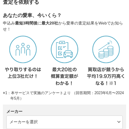
査定を依頼する
あなたの愛車、今いくら？
申込み
最短3時間後
に
最大20社
から愛車の査定結果をWebでお知ら
せ！
※1：本サービスで実施のアンケートより （回答期間：2023年6月〜2024
年5月）
メーカー