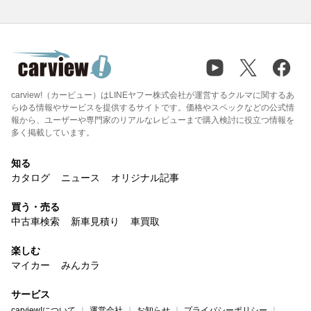
carview!（カービュー）はLINEヤフー株式会社が運営するクルマに関するあ
らゆる情報やサービスを提供するサイトです。価格やスペックなどの公式情
報から、ユーザーや専門家のリアルなレビューまで購入検討に役立つ情報を
多く掲載しています。
知る
カタログ
ニュース
オリジナル記事
買う・売る
中古車検索
新車見積り
車買取
楽しむ
マイカー
みんカラ
サービス
carview!について
運営会社
お知らせ
プライバシーポリシー