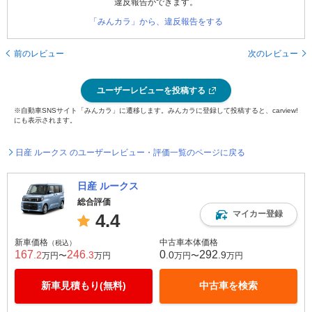
違反報告ができます。
「みんカラ」から、違反報告をする
前のレビュー
次のレビュー
ユーザーレビューを投稿する
※自動車SNSサイト「みんカラ」に遷移します。みんカラに登録して投稿すると、carview!
にも表示されます。
日産 ルークス のユーザーレビュー・評価一覧のページに戻る
日産 ルークス
総合評価
マイカー登録
4.4
新車価格
中古車本体価格
（税込）
167
246
0
292
.2
.3
.0
.9
万円〜
万円
万円〜
万円
新車見積もり(無料)
中古車を検索