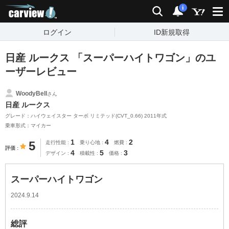
carview!
検索
通知
i
ログイン
ID新規取得
日産 ルークス 「スーパーハイトワゴン」のユ
ーザーレビュー
WoodyBell
さん
日産 ルークス
グレード：ハイウェイスター ターボ リミテッド(CVT_0.66) 2011年式
乗車形式：マイカー
1
4
2
5
走行性能
乗り心地
燃費
評価
4
5
3
デザイン
積載性
価格
スーパーハイトワゴン
2024.9.14
総評