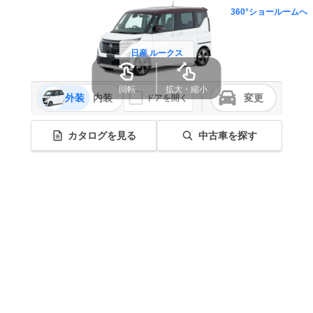
360°ショールームへ
日産 ルークス
回転
拡大・縮小
外装
内装
変更
ドアを開く
カタログを見る
中古車を探す