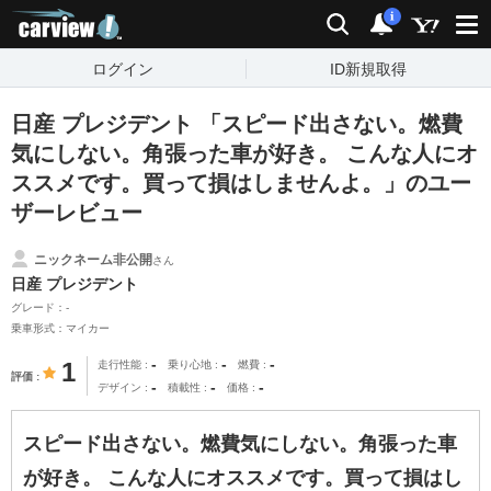
carview!
検索
通知
i
ログイン
ID新規取得
日産 プレジデント 「スピード出さない。燃費
気にしない。角張った車が好き。 こんな人にオ
ススメです。買って損はしませんよ。」のユー
ザーレビュー
ニックネーム非公開
さん
日産 プレジデント
グレード：-
乗車形式：マイカー
-
-
-
1
走行性能
乗り心地
燃費
評価
-
-
-
デザイン
積載性
価格
スピード出さない。燃費気にしない。角張った車
が好き。 こんな人にオススメです。買って損はし