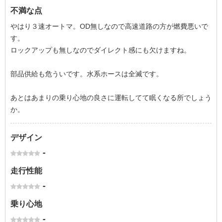
不満な点
やはり３速オートマ。OD無しなので高速道路の方が燃費悪いで
す。
ロックアップも無しなのでダイレクト感にも欠けますね。
部品供給も危ういです。水系ホースは全滅です。
あとはあまりの乗り心地の良さに運転してて眠くなる所でしょう
か。
デザイン
-
走行性能
-
乗り心地
-