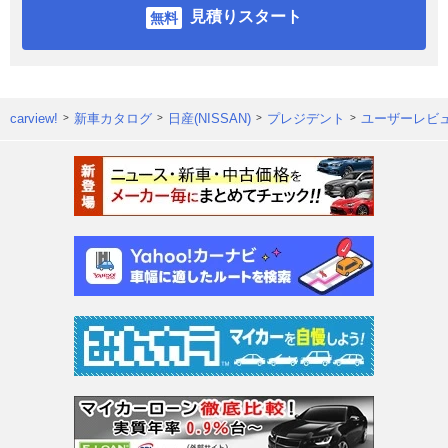
見積りスタート
carview!
新車カタログ
日産(NISSAN)
プレジデント
ユーザーレビ