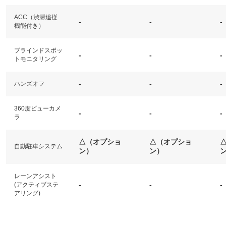
ACC（渋滞追従
-
-
-
機能付き）
ブラインドスポッ
-
-
-
トモニタリング
-
-
-
ハンズオフ
360度ビューカメ
-
-
-
ラ
△（オプショ
△（オプショ
自動駐車システム
ン）
ン）
レーンアシスト
-
-
-
(アクティブステ
アリング)