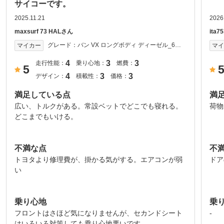
サイコーです。
2025.11.21
2026
maxsurf 73 HALさん
ita
グレード：
バン VX ロングボディ ディーゼル_6人
マイカー
マ
乗り_5ドア(AT_2.5) 2017年式
4
3
3
走行性能：
乗り心地：
燃費：
5
4
3
3
デザイン：
積載性：
価格：
満足している点
満
広い、トルクがある。常設ベットでどこでも寝れる。
荷物
どこまでもいける。
不満な点
不
トヨタより修理費が、掛かる気がする。エアコンが弱
ドア
い
乗り心地
乗
フロントはさほど気になりませんが、セカンドシート
-
はいろいろ対策しても乗り心地悪いです。