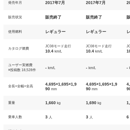
2017年7月
2017年7月
2
発売年月
販売終了
販売終了
販売状況
レギュラー
レギュラー
使用燃料
JC08モード走行
JC08モード走行
J
カタログ燃費
10.4
10.4
1
km/L
km/L
ユーザー実燃費
-
-
-
km/L
km/L
※投稿数 18,528件
4,695×1,695×1,9
4,695×1,695×1,9
4
全長×全幅×全高
90
90
9
mm
mm
1,660
1,690
1
重量
kg
kg
3
3
6
乗車人数
人
人