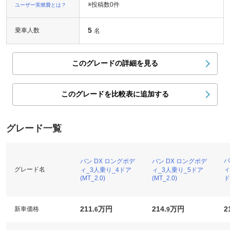
※投稿数
0件
ユーザー実燃費とは？
5
乗車人数
名
このグレードの詳細を見る
このグレードを比較表に追加する
グレード一覧
バ
バン DX ロングボデ
バン DX ロングボデ
グレード名
ィ
ィ_3人乗り_4ドア
ィ_3人乗り_5ドア
ド
(MT_2.0)
(MT_2.0)
211.
万円
214.
万円
2
新車価格
6
9