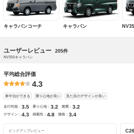
キャラバンコーチ
キャラバン
NV
ユーザーレビュー
205件
NV350キャラバン
平均総合評価
4.3
車中泊ができる
乗り心地が良い
見た目のデザインが良い
3.5
3.2
3.2
走行性能：
乗り心地：
燃費：
4.3
4.8
3.4
デザイン：
積載性：
価格：
C2
ピックアップレビュー