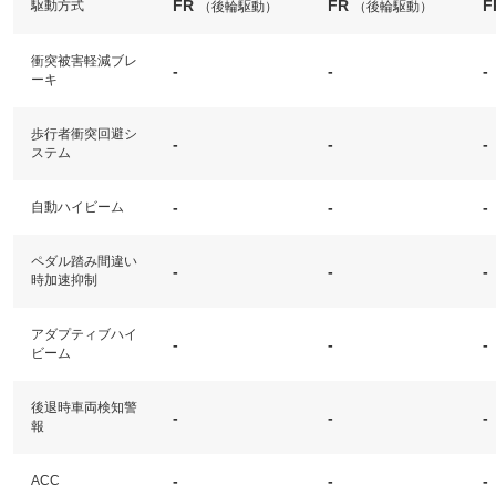
FR
FR
F
駆動方式
（後輪駆動）
（後輪駆動）
衝突被害軽減ブレ
-
-
-
ーキ
歩行者衝突回避シ
-
-
-
ステム
-
-
-
自動ハイビーム
ペダル踏み間違い
-
-
-
時加速抑制
アダプティブハイ
-
-
-
ビーム
後退時車両検知警
-
-
-
報
-
-
-
ACC