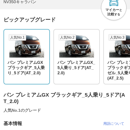
NV350キャラバン
マイカー
と
比較
する
ピックアップグレード
人気No.1
人気No.2
人気No.3
バン プレミアムGX
バン プレミアムGX_
バン プレミ
ブラックギア_5人乗
5人乗り_5ドア(AT_
ブラックギア
り_5ドア(AT_2.0)
2.0)
ゼル_5人乗
(AT_2.5)
バン プレミアムGX ブラックギア_5人乗り_5ドア(A
T_2.0)
人気No.1のグレード
基本情報
用語について