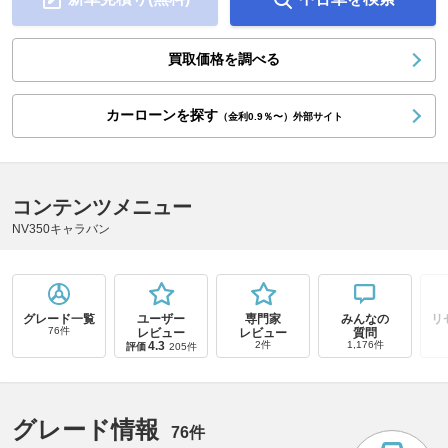
買取価格を調べる
カーローンを探す
（金利0.9％〜）外部サイト
コンテンツメニュー
NV350キャラバン
グレード一覧
ユーザー
専門家
みんなの
リ
76件
レビュー
レビュー
質問
4.3
2件
1,176件
評価
205件
グレード情報
76件