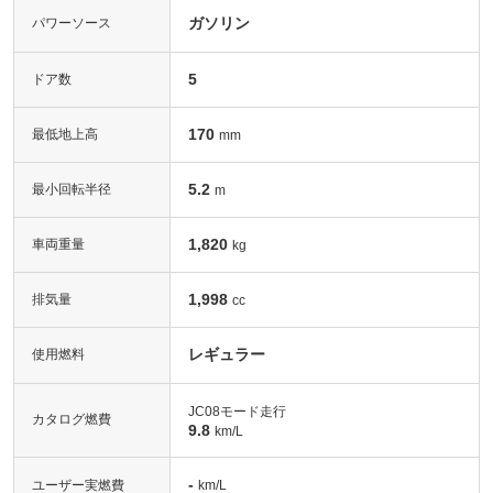
ガソリン
パワーソース
5
ドア数
170
最低地上高
mm
5.2
最小回転半径
m
1,820
車両重量
kg
1,998
排気量
cc
レギュラー
使用燃料
JC08モード走行
カタログ燃費
9.8
km/L
-
ユーザー実燃費
km/L