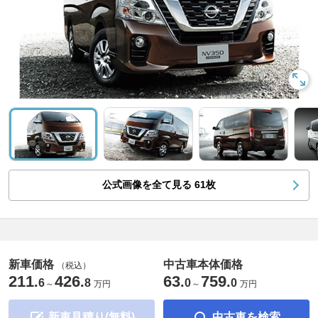
公式画像を全て見る
61
枚
新車価格
中古車本体価格
（税込）
211
426
63
759
.
.
.
.
6
8
0
0
～
万円
～
万円
新車見積り(無料)
中古車を検索