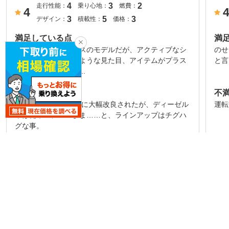
4
3
2
走行性能：
乗り心地：
燃費：
4
3
5
3
デザイン：
積載性：
価格：
満足している点
満
基本はビジネスユースのモデルだが、アクティブなシ
の
ーンで使いたくなるような見た目、アイテムがプラス
と言
されたグレードが充...
不満な点
不
ガソリン車は2021年に大幅改良されたが、ディーゼル
運転
車は従来モデルのまま……と、ラインアップはチグハ
グな事。
乗り心地
乗
商用車に乗り心地……と言うのもアレだが、運転席に
荷物
限って言えば、多くの人が想像しているよりも快適で
転席
ある。ちなみに初期...
撃が
続きを見る