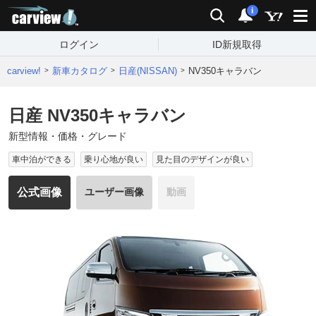
carview!
検索
通知
i
ログイン
ID新規取得
carview!
新車カタログ
日産(NISSAN)
NV350キャラバン
日産 NV350キャラバン
新型情報・価格・グレード
車中泊ができる
乗り心地が良い
見た目のデザインが良い
公式画像
ユーザー画像
動画