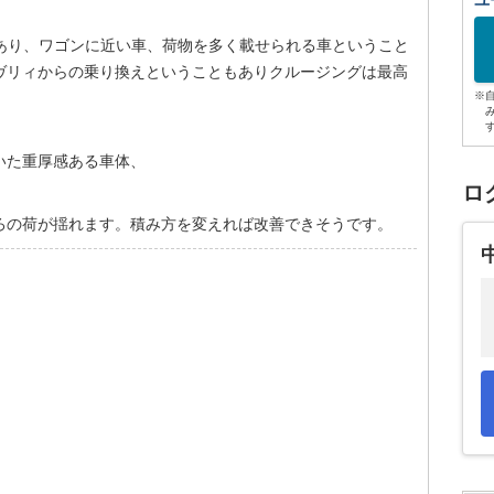
ユ
もあり、ワゴンに近い車、荷物を多く載せられる車ということ
ヴリィからの乗り換えということもありクルージングは最高
※
いた重厚感ある車体、
ロ
ろの荷が揺れます。積み方を変えれば改善できそうです。