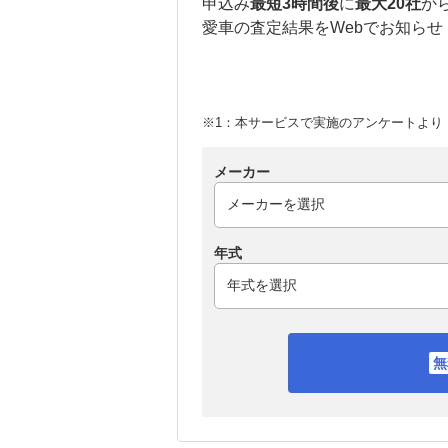
申込み
最短3時間後
に
最大20社
か
愛車の査定結果をWebでお知らせ
※1：本サービスで実施のアンケートより （
メーカー
年式