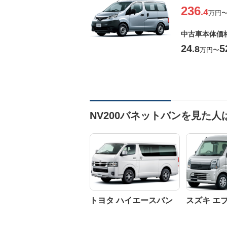
236
.4
万円
中古車本体価
24
5
.8
万円
〜
NV200バネットバンを見た
トヨタ ハイエースバン
スズキ エ