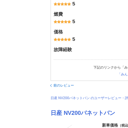
5
燃費
5
価格
5
故障経験
下記のリンクから「み
「みん
前のレビュー
日産 NV200バネットバン のユーザーレビュー
日産 NV200バネットバン
新車価格
（税