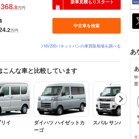
新車見積もりスタート
368
.8
〜
万円
格
中古車を検索
24
.2
万円
NV200バネットバンの車買取相場を調べる
あ
人はこんな車と比較しています
申
愛
Nex
t
ブリイ
ダイハツ ハイゼットカ
スバル サンバー
ーゴ
※