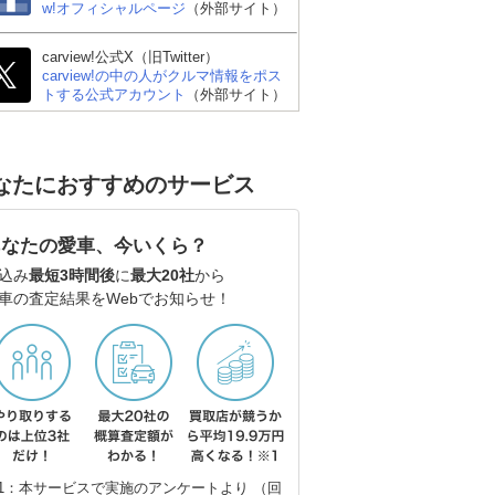
w!オフィシャルページ
（外部サイト）
carview!公式X（旧Twitter）
carview!の中の人がクルマ情報をポス
トする公式アカウント
（外部サイト）
なたにおすすめのサービス
あなたの愛車、今いくら？
込み
最短3時間後
に
最大20社
から
車の査定結果をWebでお知らせ！
スズキ キャリイトラッ
ホンダ N-VAN
ダ
ク
ラ
1：本サービスで実施のアンケートより （回