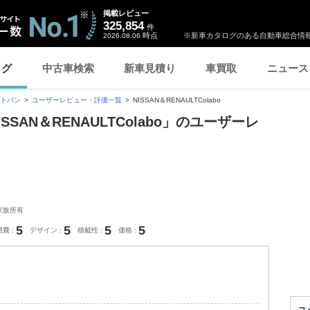
掲載レビュー
325,854
件
時点
※新車カタログのある自動車総合情報
2026.08.06
ログ
中古車検索
新車見積り
車買取
ニュース
ットバン
ユーザーレビュー・評価一覧
NISSAN＆RENAULTColabo
SSAN＆RENAULTColabo」のユーザーレ
家族所有
5
5
5
5
燃費
デザイン
積載性
価格