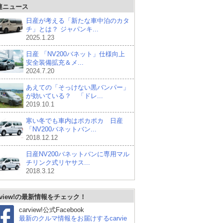
連ニュース
日産が考える「新たな車中泊のカタ
チ」とは？ ジャパンキ...
2025.1.23
日産 「NV200バネット」仕様向上
安全装備拡充＆メ...
2024.7.20
あえての「そっけない黒バンパー」
が効いている？ 「ドレ...
2019.10.1
寒い冬でも車内はポカポカ 日産
「NV200バネットバン...
2018.12.12
日産NV200バネットバンに専用マル
チリンク式リヤサス...
2018.3.12
rview!の最新情報をチェック！
carview!公式Facebook
最新のクルマ情報をお届けするcarvie