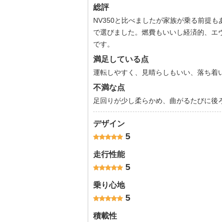
総評
NV350と比べましたが家族が乗る前提
で選びました。燃費もいいし経済的、エ
です。
満足している点
運転しやすく、見晴らしもいい、落ち着
不満な点
足回りが少し柔らかめ、曲がるたびに後
デザイン
5
走行性能
5
乗り心地
5
積載性