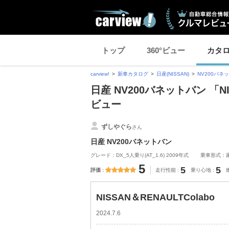
トップ
360°ビュー
カタ
carview!
新車カタログ
日産(NISSAN)
NV200バネ
日産 NV200バネットバン 「NI
ビュー
ずしやぐら
さん
日産 NV200バネットバン
グレード：DX_5人乗り(AT_1.6) 2009年式
乗車形式：
5
5
5
評価
走行性能
乗り心地
NISSAN＆RENAULTColabo
2024.7.6