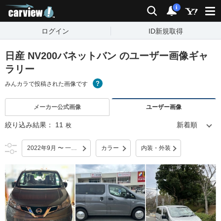
carview!
検索
通知
i
ログイン
ID新規取得
日産 NV200バネットバン のユーザー画像ギャ
ラリー
みんカラで投稿された画像です
メーカー公式画像
ユーザー画像
絞り込み結果：
11
枚
2022年9月 〜 一部改良
カラー
内装・外装