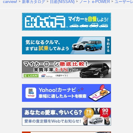
carview!
新車カタログ
日産(NISSAN)
ノート e-POWER
ユーザー