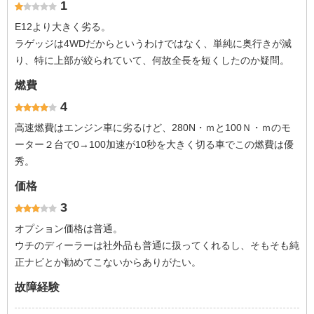
1
E12より大きく劣る。
ラゲッジは4WDだからというわけではなく、単純に奥行きが減
り、特に上部が絞られていて、何故全長を短くしたのか疑問。
燃費
4
高速燃費はエンジン車に劣るけど、280N・ｍと100Ｎ・ｍのモ
ーター２台で0→100加速が10秒を大きく切る車でこの燃費は優
秀。
価格
3
オプション価格は普通。
ウチのディーラーは社外品も普通に扱ってくれるし、そもそも純
正ナビとか勧めてこないからありがたい。
故障経験