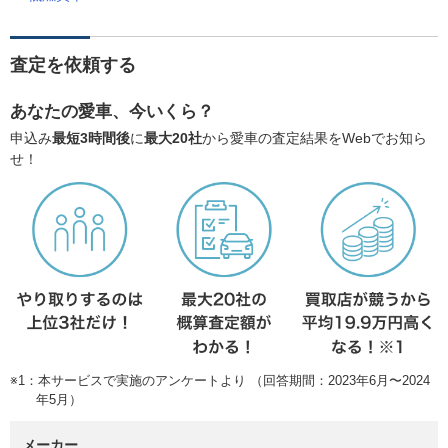
査定を依頼する
あなたの愛車、今いくら？
申込み
最短3時間後
に
最大20社
から愛車の査定結果をWebでお知ら
せ！
※1：本サービスで実施のアンケートより （回答期間：2023年6月〜2024
年5月）
メーカー