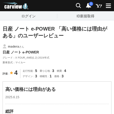
carview!
検索
通知
i
ログイン
ID新規取得
日産 ノート e-POWER 「高い価格には理由が
ある」のユーザーレビュー
madera
さん
日産 ノート e-POWER
グレード：X FOUR_4WD(1.2) 2024年式
乗車形式：マイカー
5
3
4
4
走行性能
乗り心地
燃費
評価
3
1
3
デザイン
積載性
価格
高い価格には理由がある
2025.6.15
総評