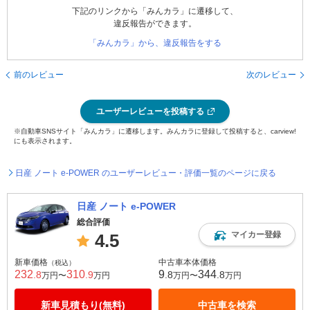
下記のリンクから「みんカラ」に遷移して、
違反報告ができます。
「みんカラ」から、違反報告をする
前のレビュー
次のレビュー
ユーザーレビューを投稿する
※自動車SNSサイト「みんカラ」に遷移します。みんカラに登録して投稿すると、carview!
にも表示されます。
日産 ノート e-POWER のユーザーレビュー・評価一覧のページに戻る
日産 ノート e-POWER
総合評価
マイカー登録
4.5
新車価格
中古車本体価格
（税込）
232
310
9
344
.8
.9
.8
.8
万円〜
万円
万円〜
万円
新車見積もり(無料)
中古車を検索