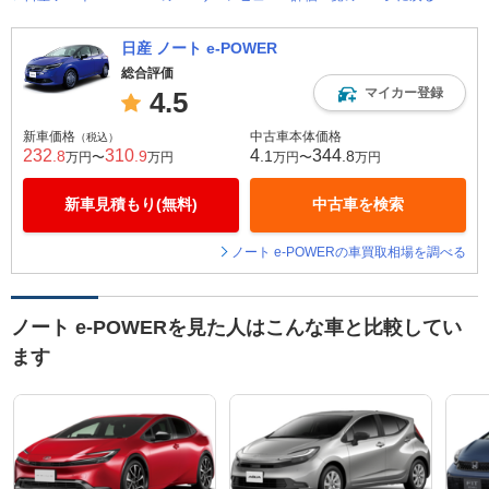
日産 ノート e-POWER
総合評価
マイカー登録
4.5
新車価格
中古車本体価格
（税込）
232
310
4
344
.8
.9
.1
.8
万円〜
万円
万円〜
万円
新車見積もり(無料)
中古車を検索
ノート e-POWERの車買取相場を調べる
ノート e-POWERを見た人はこんな車と比較してい
ます