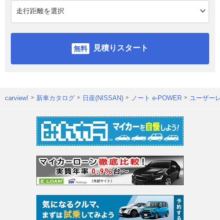
見積りスタート
carview!
新車カタログ
日産(NISSAN)
ノート e-POWER
ユーザー