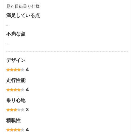
見た目街乗り仕様
満足している点
-
不満な点
-
デザイン
4
走行性能
4
乗り心地
3
積載性
4