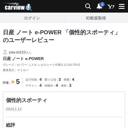
carview!
検索
通知
i
ログイン
ID新規取得
日産 ノート e-POWER 「個性的スポーティ」
のユーザーレビュー
yuu-n1123
さん
日産 ノート e-POWER
グレード：eパワー ニスモ レカロシート付車(1.2) 2017年式
乗車形式：マイカー
4
3
4
5
走行性能
乗り心地
燃費
評価
4
4
3
デザイン
積載性
価格
個性的スポーティ
2024.1.12
総評