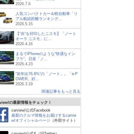
2026.7.6
人気コンパクトカー＆軽自動車「リ
アル航続距離ランキング...
2026.5.15
【“赤”を封印したニスモ】「ノート
オーラ ニスモ」に...
2026.4.16
まるでiPhoneのような“快適なイン
フラ”。日産「ノ...
2026.4.23
“前年比76.8%”の「ノート」。「e-P
OWER」好...
2026.3.19
関連記事をもっと見る
rview!の最新情報をチェック！
carview!公式Facebook
最新のクルマ情報をお届けするcarvie
w!オフィシャルページ
（外部サイト）
carview!公式X（旧Twitter）