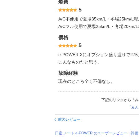
燃費
5
A/C不使用で夏場35km/ᒪ・冬場25km/ᒪ
A/Cフル使用で夏場25km/L・冬場20km
価格
5
e-POWER Xにオプション盛り盛りで27
こんなものだと思う。
故障経験
現在のところ全く不備なし。
下記のリンクから「み
「みん
前のレビュー
日産 ノート e-POWER のユーザーレビュー・