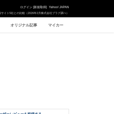
ログイン
[
新規取得
]
Yahoo! JAPAN
サイト5社との比較（2026年2月株式会社プラグ調べ）
オリジナル記事
マイカー