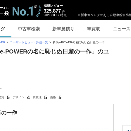
掲載レビュー
325,877
件
時点
※新車カタログのある自動車総合情報
2026.08.07
ログ
中古車検索
新車見積り
車買取
ニュース
WER
ユーザーレビュー・評価一覧
初代e-POWERの名に恥じぬ日産の一作
初代e-POWERの名に恥じぬ日産の一作」のユ
ー
5
4
5
5
燃費
デザイン
積載性
価格
産の一作