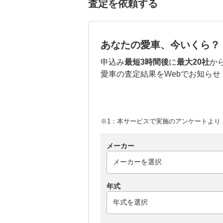
査定を依頼する
あなたの愛車、今いくら？
申込み
最短3時間後
に
最大20社
か
愛車の査定結果をWebでお知らせ
※1：本サービスで実施のアンケートより （
メーカー
年式