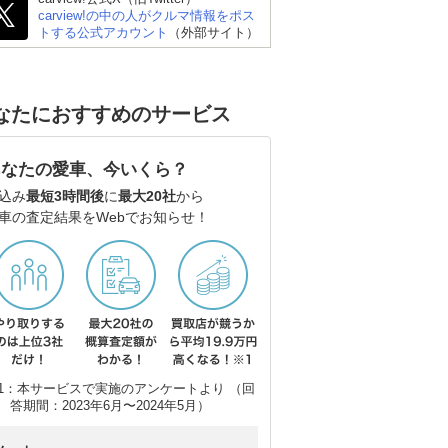
carview!の中の人がクルマ情報をポス
トする公式アカウント
（外部サイト）
なたにおすすめのサービス
あなたの愛車、今いくら？
込み
最短3時間後
に
最大20社
から
車の査定結果をWebでお知らせ！
1：本サービスで実施のアンケートより （回
答期間：2023年6月〜2024年5月）