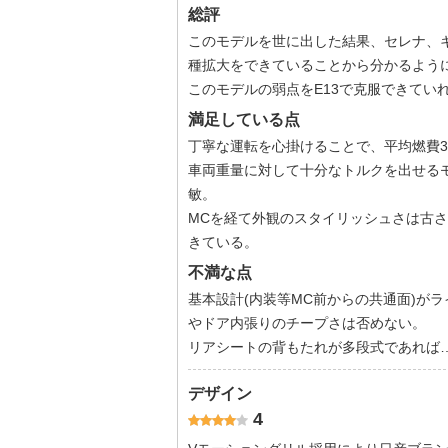
総評
このモデルを世に出した結果、セレナ、キ
種拡大をできていることから分かるよう
このモデルの弱点をE13で克服できてい
満足している点
丁寧な運転を心掛けることで、平均燃費3
車両重量に対して十分なトルクを出せる
敏。
MCを経て外観のスタイリッシュさは古
きている。
不満な点
基本設計(内装等MC前からの共通面)が
やドア内張りのチープさは否めない。
リアシートの背もたれが多段式であれば
デザイン
4