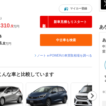
マイカー登録
込）
新車見積もりスタート
310
.9
あ
〜
万円
格
中古車を検索
4
.8
万円
申
愛
ノート e-POWERの車買取相場を調べる
はこんな車と比較しています
※
Nex
t