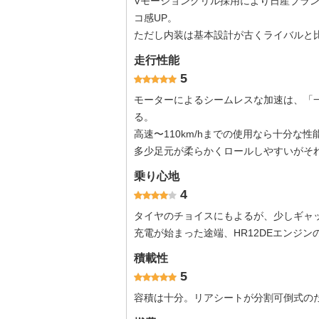
Vモーショングリル採用により日産ブラン
コ感UP。
ただし内装は基本設計が古くライバルと
走行性能
5
モーターによるシームレスな加速は、「
る。
高速〜110km/hまでの使用なら十分な性
多少足元が柔らかくロールしやすいがそ
乗り心地
4
タイヤのチョイスにもよるが、少しギャ
充電が始まった途端、HR12DEエンジ
積載性
5
容積は十分。リアシートが分割可倒式の