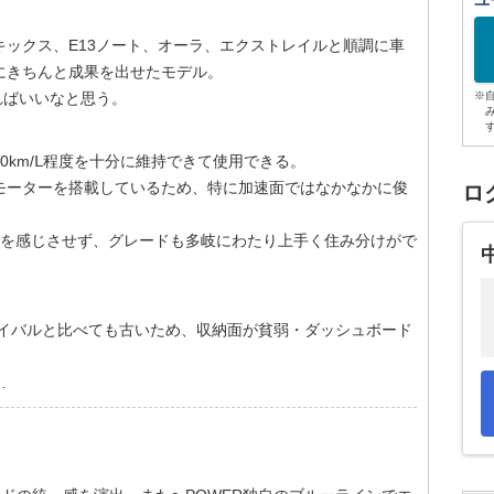
ユ
ックス、E13ノート、オーラ、エクストレイルと順調に車
にきちんと成果を出せたモデル。
ればいいなと思う。
※
0km/ᒪ程度を十分に維持できて使用できる。
モーターを搭載しているため、特に加速面ではなかなかに俊
ロ
さを感じさせず、グレードも多岐にわたり上手く住み分けがで
ライバルと比べても古いため、収納面が貧弱・ダッシュボード
…