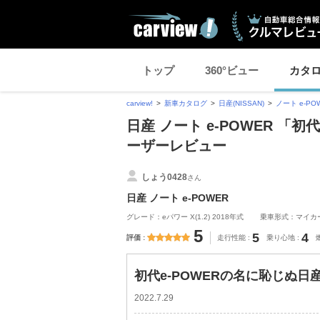
トップ
360°ビュー
カタ
carview!
新車カタログ
日産(NISSAN)
ノート e-PO
日産 ノート e-POWER 「
ーザーレビュー
しょう0428
さん
日産 ノート e-POWER
グレード：eパワー X(1.2) 2018年式
乗車形式：マイカ
5
5
4
評価
走行性能
乗り心地
初代e-POWERの名に恥じぬ日
2022.7.29