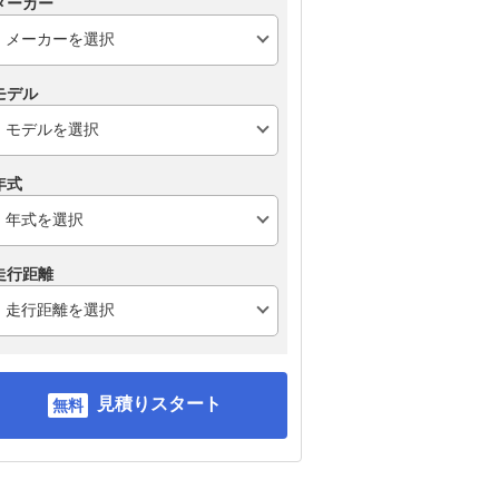
メーカー
トヨタ ヤリス
スズキ アルト
ス
モデル
年式
走行距離
見積りスタート