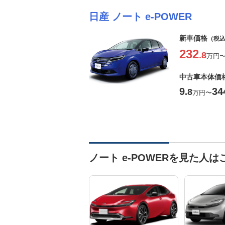
日産 ノート e-POWER
新車価格
（税
232
.8
万円
中古車本体価
9
34
.8
万円
〜
ノート e-POWERを見た人