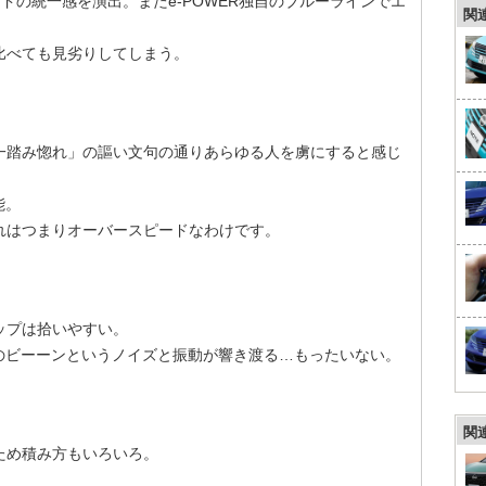
ドの統一感を演出。またe-POWER独自のブルーラインでエ
関
比べても見劣りしてしまう。
一踏み惚れ」の謳い文句の通りあらゆる人を虜にすると感じ
能。
れはつまりオーバースピードなわけです。
ップは拾いやすい。
ンのビーーンというノイズと振動が響き渡る…もったいない。
関
ため積み方もいろいろ。