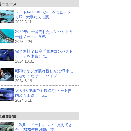
連ニュース
ノートe-POWERが日本にピッタ
リ!? 大事な人に薦...
2025.5.11
2024年に一番売れたコンパクトカ
ーはノートe-POW...
2025.2.24
完全無料!? 日産「先進コンパクト
カー」を体感！ “3...
2024.10.31
昭和オヤジが慣れ親しんだAT車に
はなかったぞ！ ハイブ...
2024.8.16
大人4人乗車でも快適な[ノート]!!
内装も上質！ e...
2024.6.11
連編集記事
【次期「ノート」ついに見えてき
た】2028年度以降に登...