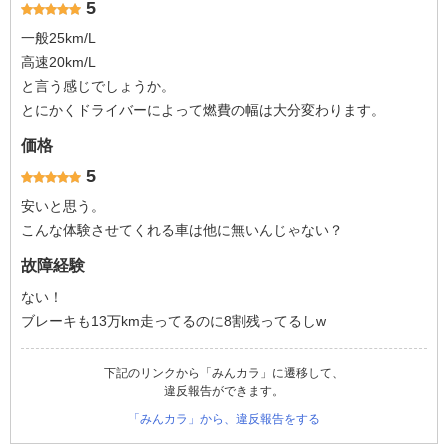
5
一般25km/L
高速20km/L
と言う感じでしょうか。
とにかくドライバーによって燃費の幅は大分変わります。
価格
5
安いと思う。
こんな体験させてくれる車は他に無いんじゃない？
故障経験
ない！
ブレーキも13万km走ってるのに8割残ってるしw
下記のリンクから「みんカラ」に遷移して、
違反報告ができます。
「みんカラ」から、違反報告をする