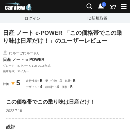
carview!
検索
通知
i
ログイン
ID新規取得
日産 ノート e-POWER 「この価格帯でこの乗
り味は日産だけ！」のユーザーレビュー
にゃーごにゃー
さん
日産 ノート e-POWER
グレード：eパワー X(1.2) 2016年式
乗車形式：マイカー
5
4
5
5
走行性能
乗り心地
燃費
評価
4
4
5
デザイン
積載性
価格
この価格帯でこの乗り味は日産だけ！
2022.7.18
総評