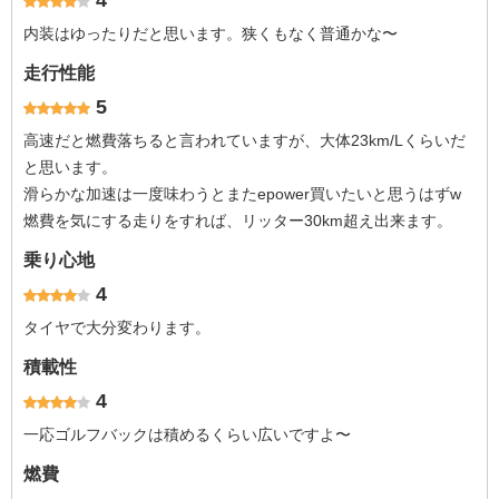
4
内装はゆったりだと思います。狭くもなく普通かな〜
走行性能
5
高速だと燃費落ちると言われていますが、大体23km/Lくらいだ
と思います。
滑らかな加速は一度味わうとまたepower買いたいと思うはずw
燃費を気にする走りをすれば、リッター30km超え出来ます。
乗り心地
4
タイヤで大分変わります。
積載性
4
一応ゴルフバックは積めるくらい広いですよ〜
燃費