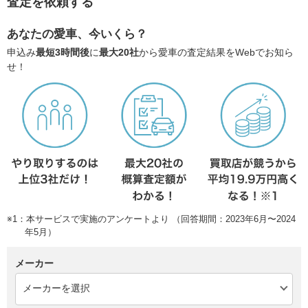
査定を依頼する
あなたの愛車、今いくら？
申込み
最短3時間後
に
最大20社
から愛車の査定結果をWebでお知ら
せ！
※1：本サービスで実施のアンケートより （回答期間：2023年6月〜2024
年5月）
メーカー