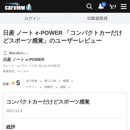
carview!
検索
通知
i
ログイン
ID新規取得
日産 ノート e-POWER 「コンパクトカーだけ
どスポーツ感覚」のユーザーレビュー
MaruKei
さん
日産 ノート e-POWER
グレード：eパワー ニスモ S(1.2) 2018年式
乗車形式：マイカー
-
-
-
5
走行性能
乗り心地
燃費
評価
-
-
-
デザイン
積載性
価格
コンパクトカーだけどスポーツ感覚
2021.12.4
総評