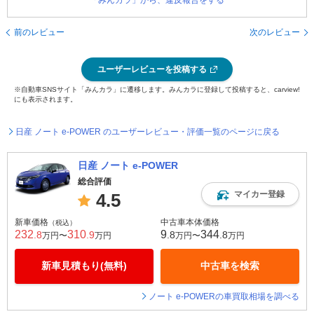
「みんカラ」から、違反報告をする
前のレビュー
次のレビュー
ユーザーレビューを投稿する
※自動車SNSサイト「みんカラ」に遷移します。みんカラに登録して投稿すると、carview!
にも表示されます。
日産 ノート e-POWER のユーザーレビュー・評価一覧のページに戻る
日産 ノート e-POWER
総合評価
マイカー登録
4.5
新車価格
中古車本体価格
（税込）
232
310
9
344
.8
.9
.8
.8
万円〜
万円
万円〜
万円
新車見積もり(無料)
中古車を検索
ノート e-POWERの車買取相場を調べる