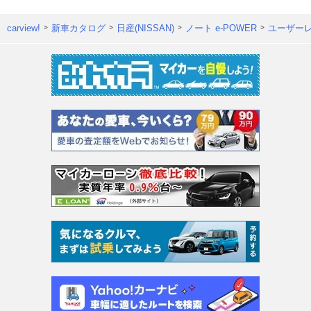
carview!
新車カタログ
日産(NISSAN)
ノート e-POWER
ユーザー