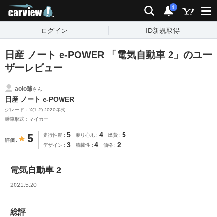
carview!
検索
通知
i
ログイン
ID新規取得
日産 ノート e-POWER 「電気自動車 2」のユー
ザーレビュー
aoio爺
さん
日産 ノート e-POWER
グレード：X(1.2) 2020年式
乗車形式：マイカー
5
4
5
5
走行性能
乗り心地
燃費
評価
3
4
2
デザイン
積載性
価格
電気自動車 2
2021.5.20
総評