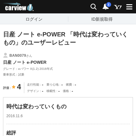
carview!
検索
通知
i
ログイン
ID新規取得
日産 ノート e-POWER 「時代は変わっていく
もの」のユーザーレビュー
BAN0079
さん
日産 ノート e-POWER
グレード：eパワー X(1.2) 2016年式
乗車形式：試乗
-
-
-
4
走行性能
乗り心地
燃費
評価
-
-
-
デザイン
積載性
価格
時代は変わっていくもの
2016.11.6
総評