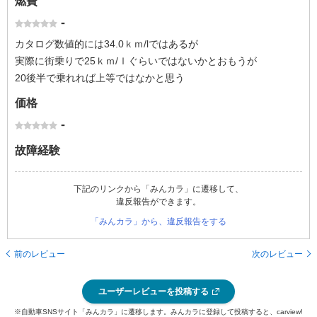
燃費
-
カタログ数値的には34.0ｋｍ/lではあるが
実際に街乗りで25ｋｍ/ｌぐらいではないかとおもうが
20後半で乗れれば上等ではなかと思う
価格
-
故障経験
下記のリンクから「みんカラ」に遷移して、
違反報告ができます。
「みんカラ」から、違反報告をする
前のレビュー
次のレビュー
ユーザーレビューを投稿する
※自動車SNSサイト「みんカラ」に遷移します。みんカラに登録して投稿すると、carview!