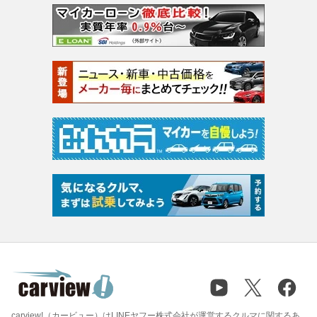
carview!（カービュー）はLINEヤフー株式会社が運営するクルマに関するあ