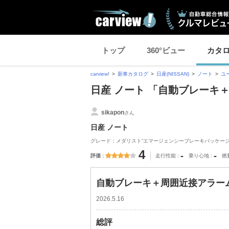
トップ
360°ビュー
カタ
carview!
新車カタログ
日産(NISSAN)
ノート
ユ
日産 ノート 「自動ブレーキ
sikapon
さん
日産 ノート
グレード：メダリスト“エマージェンシーブレーキパッケージ”(CV
4
-
-
評価
走行性能
乗り心地
燃
自動ブレーキ＋周囲近接アラー
2026.5.16
総評