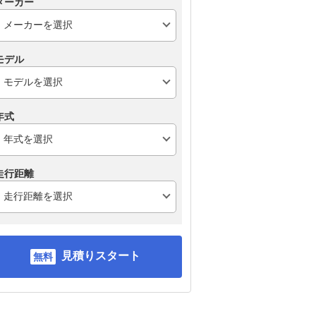
メーカー
モデル
年式
走行距離
見積りスタート