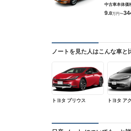
中古車本体価
9
34
.8
万円
〜
ノートを見た人はこんな車と
トヨタ プリウス
トヨタ ア