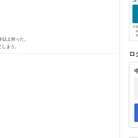
ユ
※
年以上持った。
てしまう。
ロ