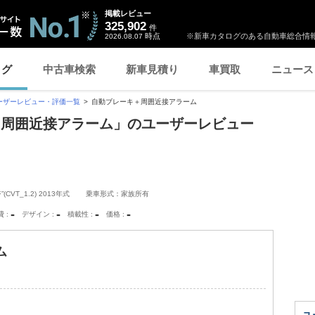
掲載レビュー
325,902
件
時点
※新車カタログのある自動車総合情報
2026.08.07
ログ
中古車検索
新車見積り
車買取
ニュース
ーザーレビュー・評価一覧
自動ブレーキ＋周囲近接アラーム
＋周囲近接アラーム」のユーザーレビュー
T_1.2) 2013年式
乗車形式：家族所有
-
-
-
-
費
デザイン
積載性
価格
ム