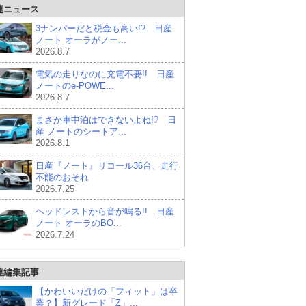
連ニュース
3ナンバーだと税金も高い!? 日産
ノート オーラがノー...
2026.8.7
電気の走りなのに充電不要!! 日産
ノートのe-POWE...
2026.8.7
まさか車中泊はできないよね!? 日
産 ノートのシートア...
2026.8.1
日産『ノート』リコール36台、走行
不能のおそれ
2026.7.25
ヘッドレストから音が鳴る!! 日産
ノート オーラのBO...
2026.7.24
連編集記事
【かわいいだけの「フィット」は卒
業？】新グレード「Z」...