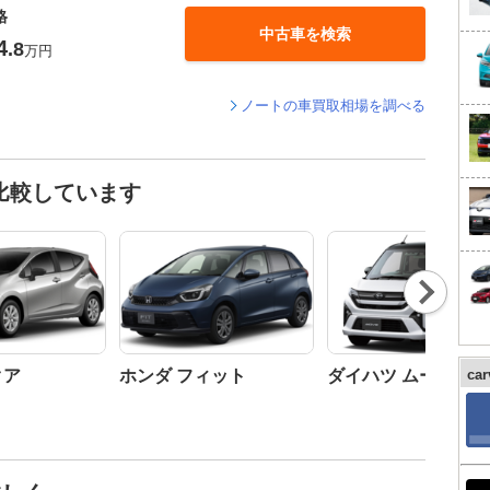
格
中古車を検索
4
.8
万円
ノートの車買取相場を調べる
比較しています
Nex
t
クア
ホンダ フィット
ダイハツ ムーヴ
ca