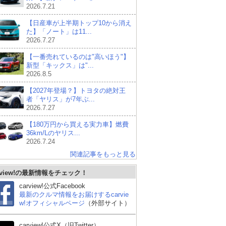
2026.7.21
【日産車が上半期トップ10から消え
た】「ノート」は11...
2026.7.27
【一番売れているのは"高いほう"】
新型「キックス」は"...
2026.8.5
【2027年登場？】トヨタの絶対王
者「ヤリス」が7年ぶ...
2026.7.27
【180万円から買える実力車】燃費
36km/Lのヤリス...
2026.7.24
関連記事をもっと見る
rview!の最新情報をチェック！
トヨタ ヤリス
スズキ アルト
ス
carview!公式Facebook
最新のクルマ情報をお届けするcarvie
w!オフィシャルページ
（外部サイト）
carview!公式X（旧Twitter）