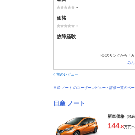
-
価格
-
故障経験
下記のリンクから「み
「みん
前のレビュー
日産 ノート のユーザーレビュー・評価一覧のペ
日産 ノート
新車価格
（税
144
.8
万円