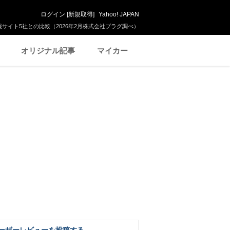
ログイン
[
新規取得
]
Yahoo! JAPAN
サイト5社との比較（2026年2月株式会社プラグ調べ）
オリジナル記事
マイカー