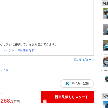
関
んカラ」に遷移して、違反報告ができます。
カラ」から、違反報告をする
次のレビュー
ージに戻る
マイカー登録
込）
関
新車見積もりスタート
268
.3
〜
万円