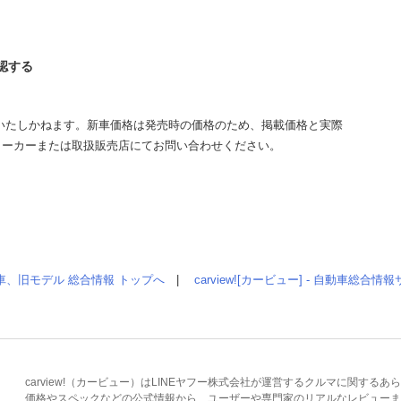
確認する
いたしかねます。新車価格は発売時の価格のため、掲載価格と実際
メーカーまたは取扱販売店にてお問い合わせください。
車、旧モデル 総合情報 トップへ
|
carview![カービュー] - 自動車総合
carview!（カービュー）はLINEヤフー株式会社が運営するクルマに関す
価格やスペックなどの公式情報から、ユーザーや専門家のリアルなレビューま