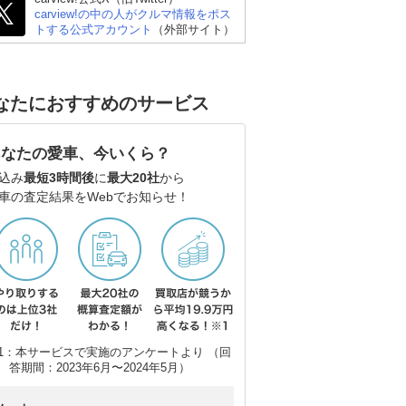
carview!の中の人がクルマ情報をポス
トする公式アカウント
（外部サイト）
なたにおすすめのサービス
あなたの愛車、今いくら？
込み
最短3時間後
に
最大20社
から
車の査定結果をWebでお知らせ！
1：本サービスで実施のアンケートより （回
答期間：2023年6月〜2024年5月）