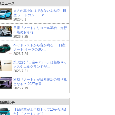
連ニュース
まさか車中泊はできないよね!? 日
産 ノートのシートア...
2026.8.1
日産『ノート』リコール36台、走行
不能のおそれ
2026.7.25
ヘッドレストから音が鳴る!! 日産
ノート オーラのBO...
2026.7.24
第3世代『日産eパワー』は新型キッ
クスやエルグランドが...
2026.7.21
次期『ノート』が日産復活の切り札
となる？ 2027年登...
2026.7.19
連編集記事
【日産車が上半期トップ10から消え
た】「ノート」は11...