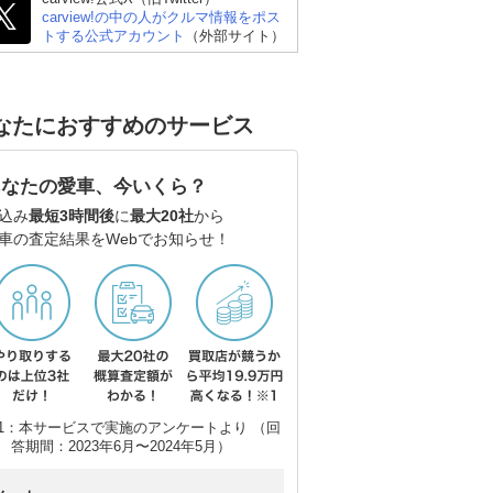
carview!の中の人がクルマ情報をポス
トする公式アカウント
（外部サイト）
スズキ アルト
スズキ スイフト
ト
なたにおすすめのサービス
あなたの愛車、今いくら？
込み
最短3時間後
に
最大20社
から
車の査定結果をWebでお知らせ！
1：本サービスで実施のアンケートより （回
答期間：2023年6月〜2024年5月）