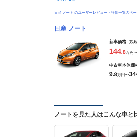
日産 ノート のユーザーレビュー・評価一覧のペ
日産 ノート
新車価格
（税
144
.8
万円
中古車本体価
9
34
.8
万円
〜
ノートを見た人はこんな車と