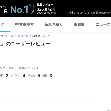
掲載レビュー
325,872
件
時点
※新車カタログのある自動車総合情報
2026.08.07
ログ
中古車検索
新車見積り
車買取
ニュース
ーザーレビュー・評価一覧
11年乗りました
した」のユーザーレビュー
) 2014年式
乗車形式：マイカー
2
4
5
3
燃費
デザイン
積載性
価格