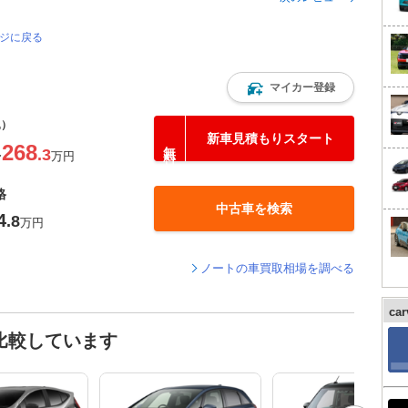
ージに戻る
マイカー登録
込）
新車見積もりスタート
268
.3
〜
万円
格
中古車を検索
4
.8
万円
ノートの車買取相場を調べる
ca
比較しています