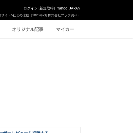
ログイン
[
新規取得
]
Yahoo! JAPAN
サイト5社との比較（2026年2月株式会社プラグ調べ）
オリジナル記事
マイカー