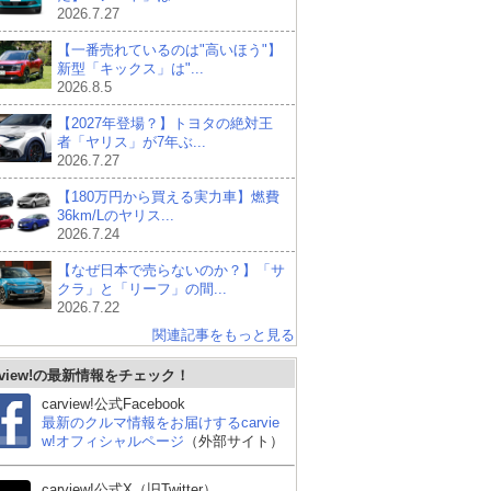
2026.7.27
【一番売れているのは"高いほう"】
新型「キックス」は"...
2026.8.5
【2027年登場？】トヨタの絶対王
者「ヤリス」が7年ぶ...
2026.7.27
【180万円から買える実力車】燃費
36km/Lのヤリス...
2026.7.24
【なぜ日本で売らないのか？】「サ
クラ」と「リーフ」の間...
2026.7.22
関連記事をもっと見る
rview!の最新情報をチェック！
carview!公式Facebook
最新のクルマ情報をお届けするcarvie
w!オフィシャルページ
（外部サイト）
carview!公式X（旧Twitter）