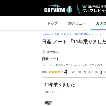
トップ
360°ビュー
カタ
carview!
新車カタログ
日産(NISSAN)
ノート
ユ
日産 ノート 「11年乗りま
U-太郎
さん
日産 ノート
グレード：X DIG-S エアロスタイル V＋セーフティ(CVT_1.2
4
4
3
評価
走行性能
乗り心地
11年乗りました
2026.4.18
総評