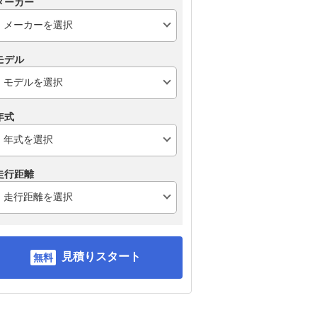
メーカー
モデル
年式
走行距離
見積りスタート