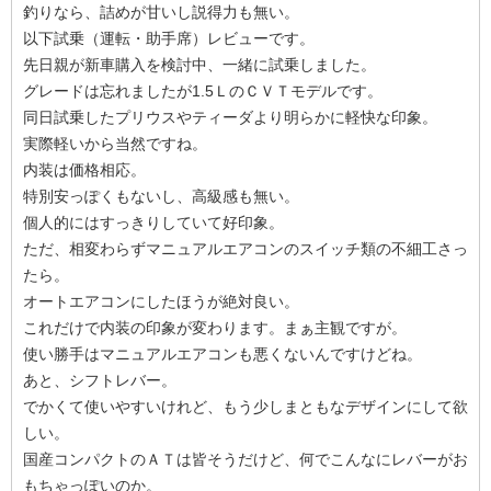
釣りなら、詰めが甘いし説得力も無い。
以下試乗（運転・助手席）レビューです。
先日親が新車購入を検討中、一緒に試乗しました。
グレードは忘れましたが1.5ＬのＣＶＴモデルです。
同日試乗したプリウスやティーダより明らかに軽快な印象。
実際軽いから当然ですね。
内装は価格相応。
特別安っぽくもないし、高級感も無い。
個人的にはすっきりしていて好印象。
ただ、相変わらずマニュアルエアコンのスイッチ類の不細工さっ
たら。
オートエアコンにしたほうが絶対良い。
これだけで内装の印象が変わります。まぁ主観ですが。
使い勝手はマニュアルエアコンも悪くないんですけどね。
あと、シフトレバー。
でかくて使いやすいけれど、もう少しまともなデザインにして欲
しい。
国産コンパクトのＡＴは皆そうだけど、何でこんなにレバーがお
もちゃっぽいのか。