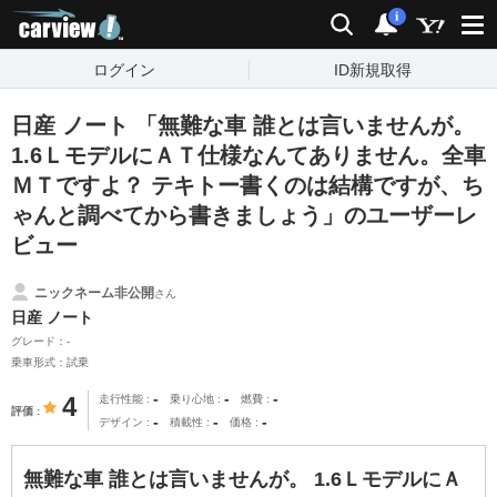
carview!
検索
通知
i
ログイン
ID新規取得
日産 ノート 「無難な車 誰とは言いませんが。
1.6ＬモデルにＡＴ仕様なんてありません。全車
ＭＴですよ？ テキトー書くのは結構ですが、ち
ゃんと調べてから書きましょう」のユーザーレ
ビュー
ニックネーム非公開
さん
日産 ノート
グレード：-
乗車形式：試乗
-
-
-
4
走行性能
乗り心地
燃費
評価
-
-
-
デザイン
積載性
価格
無難な車 誰とは言いませんが。 1.6ＬモデルにＡ