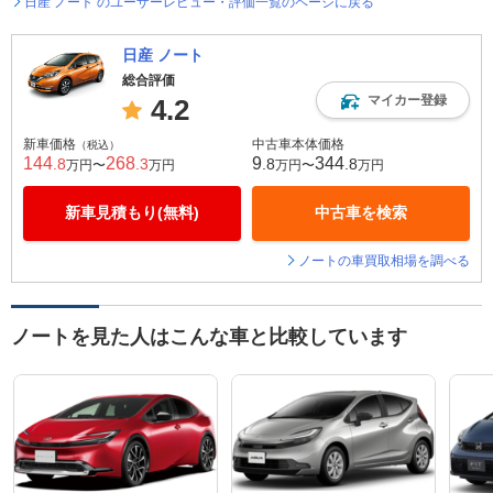
日産 ノート のユーザーレビュー・評価一覧のページに戻る
日産 ノート
総合評価
マイカー登録
4.2
新車価格
中古車本体価格
（税込）
144
268
9
344
.8
.3
.8
.8
万円〜
万円
万円〜
万円
新車見積もり(無料)
中古車を検索
ノートの車買取相場を調べる
ノートを見た人はこんな車と比較しています