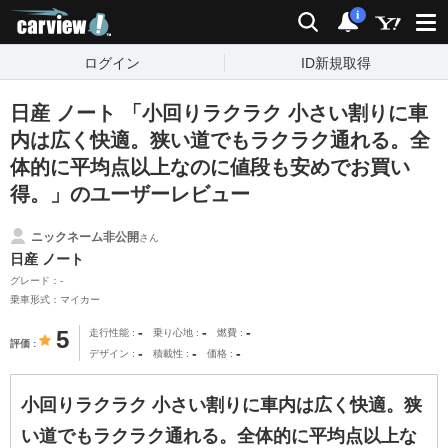
carview!
検索
通知
i
ログイン
ID新規取得
日産 ノート 「小回りラクラク 小さい割りに車
内は広く快適。狭い道でもラクラク通れる。全
体的に平均点以上なのに値段も安めでお買い
得。」のユーザーレビュー
ニックネーム非公開
さん
日産 ノート
グレード：-
乗車形式：マイカー
-
-
-
5
走行性能
乗り心地
燃費
評価
-
-
-
デザイン
積載性
価格
小回りラクラク 小さい割りに車内は広く快適。狭
い道でもラクラク通れる。全体的に平均点以上な