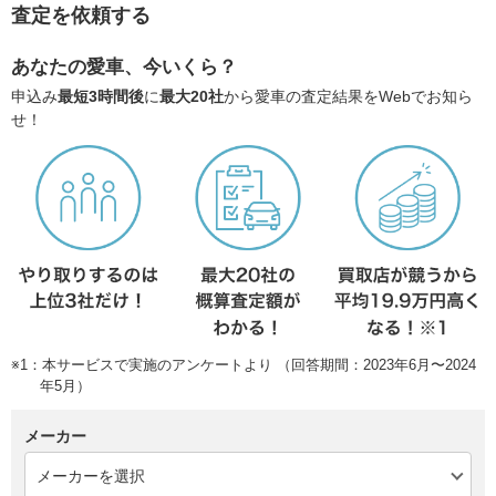
査定を依頼する
あなたの愛車、今いくら？
申込み
最短3時間後
に
最大20社
から愛車の査定結果をWebでお知ら
せ！
※1：本サービスで実施のアンケートより （回答期間：2023年6月〜2024
年5月）
メーカー