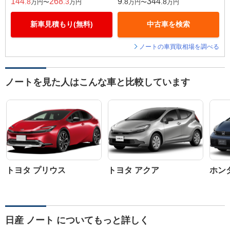
144
268
9
344
.8
.3
.8
.8
万円〜
万円
万円〜
万円
新車見積もり(無料)
中古車を検索
ノートの車買取相場を調べる
ノートを見た人はこんな車と比較しています
トヨタ プリウス
トヨタ アクア
ホン
日産 ノート についてもっと詳しく