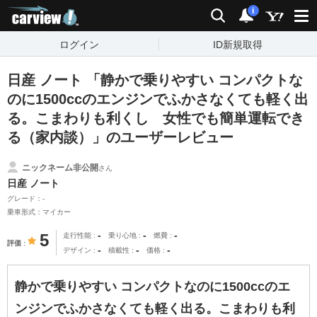
carview!
検索
通知
i
ログイン
ID新規取得
日産 ノート 「静かで乗りやすい コンパクトな
のに1500ccのエンジンでふかさなくても軽く出
る。こまわりも利くし 女性でも簡単運転でき
る（家内談）」のユーザーレビュー
ニックネーム非公開
さん
日産 ノート
グレード：-
乗車形式：マイカー
-
-
-
5
走行性能
乗り心地
燃費
評価
-
-
-
デザイン
積載性
価格
静かで乗りやすい コンパクトなのに1500ccのエ
ンジンでふかさなくても軽く出る。こまわりも利