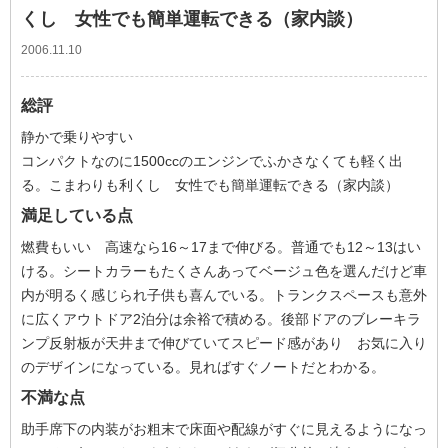
くし 女性でも簡単運転できる（家内談）
2006.11.10
総評
静かで乗りやすい
コンパクトなのに1500ccのエンジンでふかさなくても軽く出
る。こまわりも利くし 女性でも簡単運転できる（家内談）
満足している点
燃費もいい 高速なら16～17まで伸びる。普通でも12～13はい
ける。シートカラーもたくさんあってベージュ色を選んだけど車
内が明るく感じられ子供も喜んでいる。トランクスペースも意外
に広くアウトドア2泊分は余裕で積める。後部ドアのブレーキラ
ンプ反射板が天井まで伸びていてスピード感があり お気に入り
のデザインになっている。見ればすぐノートだとわかる。
不満な点
助手席下の内装がお粗末で床面や配線がすぐに見えるようになっ