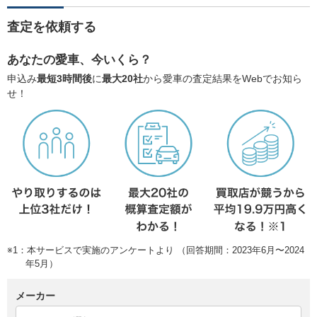
査定を依頼する
あなたの愛車、今いくら？
申込み
最短3時間後
に
最大20社
から愛車の査定結果をWebでお知ら
せ！
※1：本サービスで実施のアンケートより （回答期間：2023年6月〜2024
年5月）
メーカー