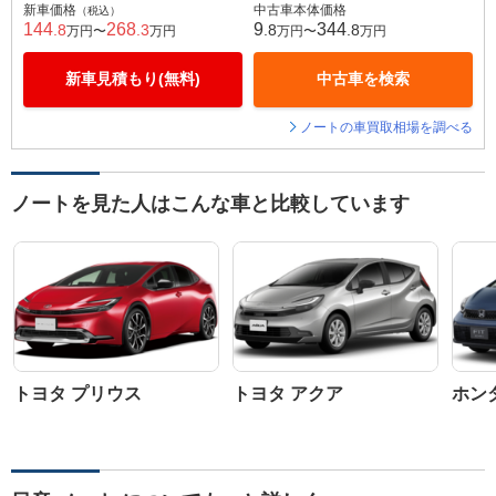
新車価格
中古車本体価格
（税込）
144
268
9
344
.8
.3
.8
.8
万円〜
万円
万円〜
万円
新車見積もり(無料)
中古車を検索
ノートの車買取相場を調べる
ノートを見た人はこんな車と比較しています
トヨタ プリウス
トヨタ アクア
ホン