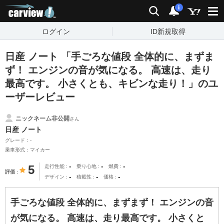
carview!
検索
通知
i
ログイン
ID新規取得
日産 ノート 「手ごろな値段 全体的に、まずま
ず！ エンジンの音が気になる。 高速は、走り
最高です。 小さくとも、キビンな走り！」のユ
ーザーレビュー
ニックネーム非公開
さん
日産 ノート
グレード：-
乗車形式：マイカー
-
-
-
5
走行性能
乗り心地
燃費
評価
-
-
-
デザイン
積載性
価格
手ごろな値段 全体的に、まずまず！ エンジンの音
が気になる。 高速は、走り最高です。 小さくと