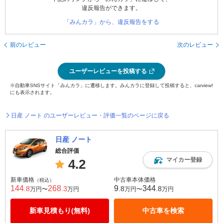
違反報告ができます。
「みんカラ」から、違反報告をする
前のレビュー
次のレビュー
ユーザーレビューを投稿する
※自動車SNSサイト「みんカラ」に遷移します。みんカラに登録して投稿すると、carview!
にも表示されます。
日産 ノート のユーザーレビュー・評価一覧のページに戻る
日産 ノート
総合評価
マイカー登録
4.2
新車価格
中古車本体価格
（税込）
144
268
9
344
.8
.3
.8
.8
万円〜
万円
万円〜
万円
新車見積もり(無料)
中古車を検索