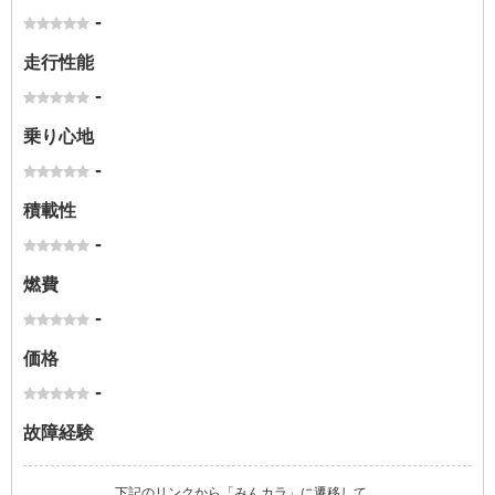
-
走行性能
-
乗り心地
-
積載性
-
燃費
-
価格
-
故障経験
下記のリンクから「みんカラ」に遷移して、