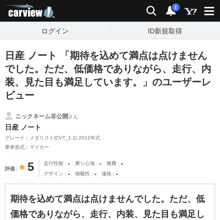
carview!
検索
通知
i
ログイン
ID新規取得
日産 ノート 「期待を込めて満点は点けません
でした。ただ、低価格でありながら、走行、内
装、見た目も満足しています。」のユーザーレ
ビュー
ニックネーム非公開
さん
日産 ノート
グレード：メダリスト(CVT_1.2) 2012年式
乗車形式：マイカー
-
-
-
5
走行性能
乗り心地
燃費
評価
-
-
-
デザイン
積載性
価格
期待を込めて満点は点けませんでした。ただ、低
価格でありながら、走行、内装、見た目も満足し