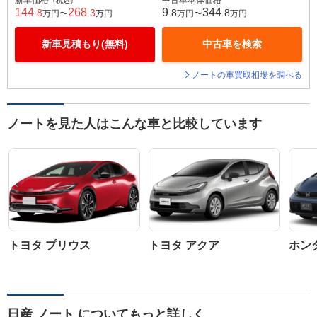
新車価格
中古車本体価格
（税込）
144
268
9
344
.8
.3
.8
.8
万円〜
万円
万円〜
万円
新車見積もり(無料)
中古車を検索
ノートの車買取相場を調べる
ノートを見た人はこんな車と比較しています
トヨタ プリウス
トヨタ アクア
ホン
日産 ノート についてもっと詳しく