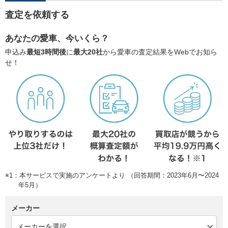
査定を依頼する
あなたの愛車、今いくら？
申込み
最短3時間後
に
最大20社
から愛車の査定結果をWebでお知ら
せ！
※1：本サービスで実施のアンケートより （回答期間：2023年6月〜2024
年5月）
メーカー