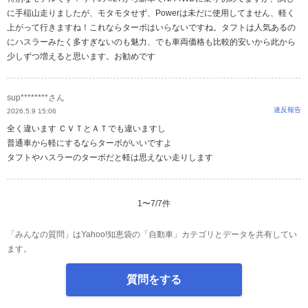
に手稲山走りましたが、モタモタせず、Powerは未だに使用してません、軽く
上がって行きますね！これならターボはいらないですね。タフトは人気あるの
にハスラーみたく多すぎないのも魅力、でも車両価格も比較的安いから此から
少しずつ増えると思います。お勧めです
sup********さん
違反報告
2026.5.9 15:06
全く違います ＣＶＴとＡＴでも違いますし
普通車から軽にするならターボがいいですよ
タフトやハスラーのターボだと軽は思えない走りします
1
〜
7
/
7
件
「みんなの質問」はYahoo!知恵袋の「自動車」カテゴリとデータを共有してい
ます。
質問をする