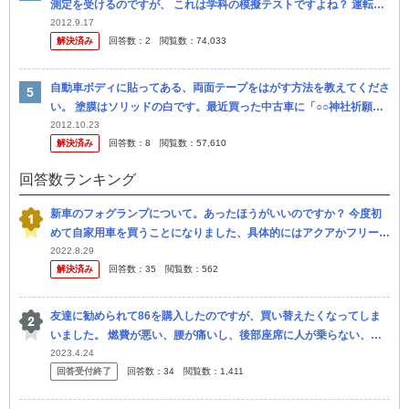
測定を受けるのですが、 これは学科の模擬テストですよね？ 運転を
するわけではないですよね？ 何点合格なのかは、学校によって違う
2012.9.17
解決済み
回答数：
2
閲覧数：
74,033
もの...
自動車ボディに貼ってある、両面テープをはがす方法を教えてくださ
い。 塗膜はソリッドの白です。最近買った中古車に「○○神社祈願」
とかいうプレートが貼ってあり、自分はこのような神頼みは気味が悪
2012.10.23
解決済み
回答数：
8
閲覧数：
57,610
いです...
回答数ランキング
新車のフォグランプについて。あったほうがいいのですか？ 今度初
めて自家用車を買うことになりました、具体的にはアクアかフリー
ド、ノートあたりにするつもりです。そこで悩んでいるのがフォグラ
2022.8.29
解決済み
回答数：
35
閲覧数：
562
ンプをオプ...
友達に勧められて86を購入したのですが、買い替えたくなってしま
いました。 燃費が悪い、腰が痛いし、後部座席に人が乗らない、静
粛性もなく乗り心地も良くありません。内装も安っぽいですし。 私
2023.4.24
回答受付終了
回答数：
34
閲覧数：
1,411
はノー...