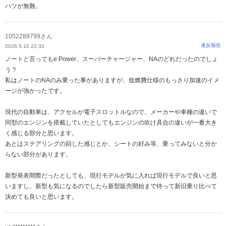
ハツが無難。
1052289799さん
違反報告
2026.5.10 22:32
ノートと言ってもe Power、スーパーチャージャー、NAのどれだったのでしょ
う？
私はノートのNAのみ乗った事がありますが、低燃費仕様のもっさり加速のイメ
ージが強かったです。
現代の自動車は、アクセルが電子スロットルなので、メーカーや車種の違いで
同型のエンジンを搭載していたとしてもエンジンの吹け具合の違いが一番大き
く感じる部分と思います。
あとはステアリングの回した感じとか、シートの好み等、乗ってみないと分か
らない部分があります。
新型発表間際だったとしても、現行モデルが気に入れば現行モデルで良いと思
いますし、新型も気になるのでしたら新型販売開始まで待って新旧乗り比べて
決めても良いと思います。