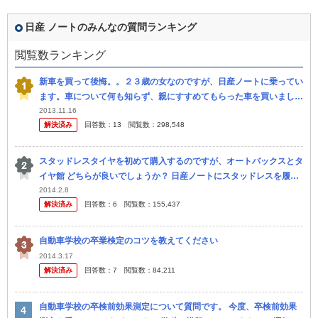
日産 ノートのみんなの質問ランキング
閲覧数ランキング
新車を買って後悔。。２３歳の女なのですが、日産ノートに乗ってい
ます。車について何も知らず、親にすすめてもらった車を買いまし
た。でも最近道を走っているとノートに乗っている同年代を見かけな
2013.11.16
解決済み
回答数：
13
閲覧数：
298,548
いし 友達...
スタッドレスタイヤを初めて購入するのですが、オートバックスとタ
イヤ館 どちらが良いでしょうか？ 日産ノートにスタッドレスを履か
せるのですが、 タイヤ自体にこだわってはおらず、普通に走れば 良
2014.2.8
解決済み
回答数：
6
閲覧数：
155,437
いと...
自動車学校の卒業検定のコツを教えてください
2014.3.17
解決済み
回答数：
7
閲覧数：
84,211
自動車学校の卒検前効果測定について質問です。 今度、卒検前効果