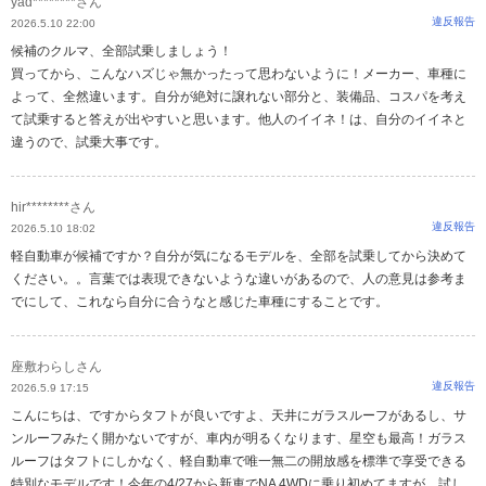
yad********さん
違反報告
2026.5.10 22:00
候補のクルマ、全部試乗しましょう！
買ってから、こんなハズじゃ無かったって思わないように！メーカー、車種に
よって、全然違います。自分が絶対に譲れない部分と、装備品、コスパを考え
て試乗すると答えが出やすいと思います。他人のイイネ！は、自分のイイネと
違うので、試乗大事です。
hir********さん
違反報告
2026.5.10 18:02
軽自動車が候補ですか？自分が気になるモデルを、全部を試乗してから決めて
ください。。言葉では表現できないような違いがあるので、人の意見は参考ま
でにして、これなら自分に合うなと感じた車種にすることです。
座敷わらしさん
違反報告
2026.5.9 17:15
こんにちは、ですからタフトが良いですよ、天井にガラスルーフがあるし、サ
ンルーフみたく開かないですが、車内が明るくなります、星空も最高！ガラス
ルーフはタフトにしかなく、軽自動車で唯一無二の開放感を標準で享受できる
特別なモデルです！今年の4/27から新車でNA 4WDに乗り初めてますが、試し