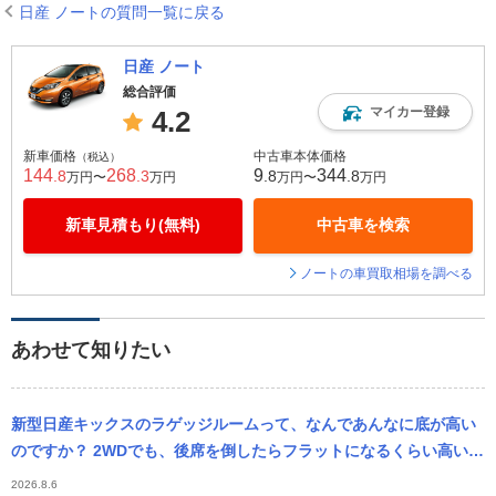
日産 ノートの質問一覧に戻る
日産 ノート
総合評価
マイカー登録
4.2
新車価格
中古車本体価格
（税込）
144
268
9
344
.8
.3
.8
.8
万円〜
万円
万円〜
万円
新車見積もり(無料)
中古車を検索
ノートの車買取相場を調べる
あわせて知りたい
新型日産キックスのラゲッジルームって、なんであんなに底が高い
のですか？ 2WDでも、後席を倒したらフラットになるくらい高いで
す。車中泊には便利ですが、背の高いものは乗せにくいですよね？4
2026.8.6