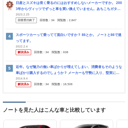
日産とスズキは長く乗るのにはおすすめしないメーカーですか。 200
3年からヴィッツでずっと車を買い換えていません。あちこちガタも
きているので、今のヴィッツを廃車にして、新車を買おうと思ってい
2023.2.25
回答受付終了
回答数：
34
閲覧数：
2,847
ます。 夫
スポーツカーって乗ってて面白いですか？ 86とか。 ノートと86で迷
ってます。
2022.2.4
解決済み
回答数：
34
閲覧数：
638
近年。なぜ魅力の無い車ばかりが増えてしまい、消費者もそのような
車ばかり購入するのでしょうか？ メーカーも守勢に入り、堅実に需
要のある軽自動車とミニバンばかり製造をし、 教習所も少子化によ
2014.9.4
解決済み
回答数：
34
閲覧数：
16,506
る生き残...
ノートを見た人はこんな車と比較しています