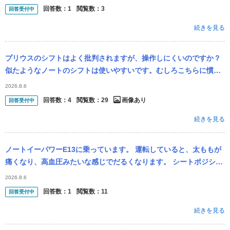
WDに至...
回答数：
1
閲覧数：
3
回答受付中
続きを見る
プリウスのシフトはよく批判されますが、操作しにくいのですか？
似たようなノートのシフトは使いやすいです。むしろこちらに慣れ
るとゲート式やストレート式の方が使いづらく、リバースに入れに
2026.8.6
くかったり、...
回答数：
4
閲覧数：
29
画像あり
回答受付中
続きを見る
ノートイーパワーE13に乗っています。 運転していると、太ももが
痛くなり、高血圧みたいな感じでだるくなります。 シートポジショ
ンの合わせ方を教えてください。自分だとなかなかわからないで
2026.8.6
す。
回答数：
1
閲覧数：
11
回答受付中
続きを見る