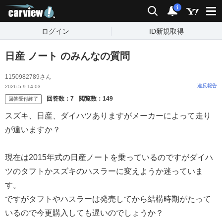
carview!
検索
通知
i
ログイン
ID新規取得
日産 ノート のみんなの質問
1150982789さん
違反報告
2026.5.9 14:03
回答数：
7
閲覧数：
149
回答受付終了
スズキ、日産、ダイハツありますがメーカーによって走り
が違いますか？
現在は2015年式の日産ノートを乗っているのですがダイハ
ツのタフトかスズキのハスラーに変えようか迷っていま
す。
ですがタフトやハスラーは発売してから結構時期がたって
いるので今更購入しても遅いのでしょうか？