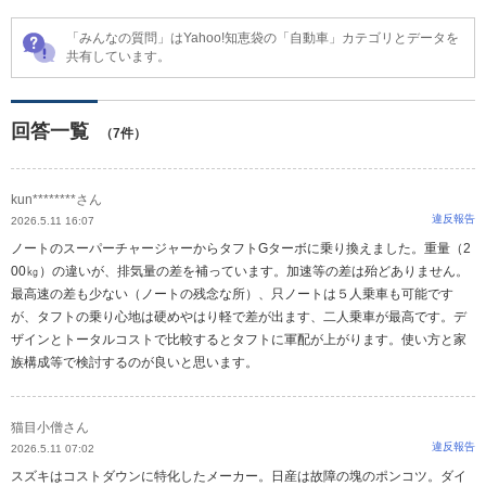
「みんなの質問」はYahoo!知恵袋の「自動車」カテゴリとデータを
共有しています。
回答一覧
（7件）
kun********さん
違反報告
2026.5.11 16:07
ノートのスーパーチャージャーからタフトGターボに乗り換えました。重量（2
00㎏）の違いが、排気量の差を補っています。加速等の差は殆どありません。
最高速の差も少ない（ノートの残念な所）、只ノートは５人乗車も可能です
が、タフトの乗り心地は硬めやはり軽で差が出ます、二人乗車が最高です。デ
ザインとトータルコストで比較するとタフトに軍配が上がります。使い方と家
族構成等で検討するのが良いと思います。
猫目小僧さん
違反報告
2026.5.11 07:02
スズキはコストダウンに特化したメーカー。日産は故障の塊のポンコツ。ダイ