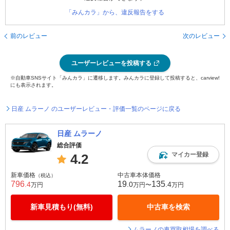
「みんカラ」から、違反報告をする
前のレビュー
次のレビュー
ユーザーレビューを投稿する
※自動車SNSサイト「みんカラ」に遷移します。みんカラに登録して投稿すると、carview!
にも表示されます。
日産 ムラーノ のユーザーレビュー・評価一覧のページに戻る
日産 ムラーノ
総合評価
マイカー登録
4.2
新車価格
中古車本体価格
（税込）
796
19
135
.4
.0
.4
万円
万円〜
万円
新車見積もり(無料)
中古車を検索
ムラーノの車買取相場を調べる