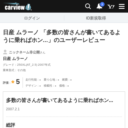
carview!
検索
通知
i
ログイン
ID新規取得
日産 ムラーノ 「多数の皆さんが書いてあるよ
うに乗ればホン...」のユーザーレビュー
ニックネーム非公開
さん
日産 ムラーノ
グレード：250XL(AT_2.5) 2007年式
乗車形式：その他
-
-
-
5
走行性能
乗り心地
燃費
評価
-
-
-
デザイン
積載性
価格
多数の皆さんが書いてあるように乗ればホン...
2007.2.1
総評