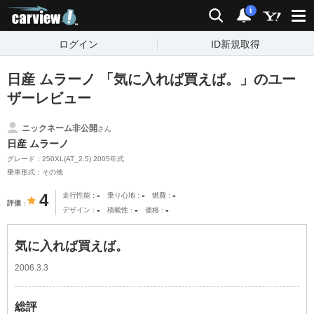
carview!
検索
通知
i
ログイン
ID新規取得
日産 ムラーノ 「気に入れば買えば。」のユー
ザーレビュー
ニックネーム非公開
さん
日産 ムラーノ
グレード：250XL(AT_2.5) 2005年式
乗車形式：その他
-
-
-
4
走行性能
乗り心地
燃費
評価
-
-
-
デザイン
積載性
価格
気に入れば買えば。
2006.3.3
総評