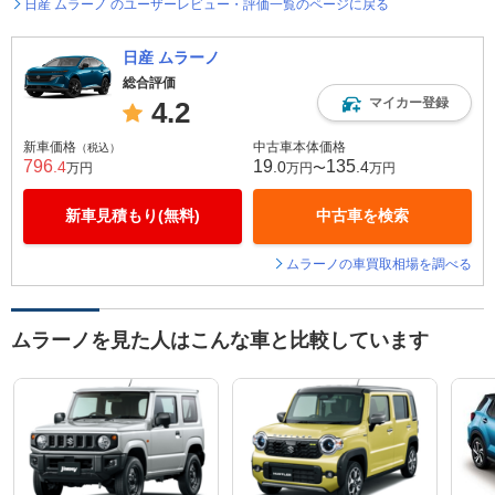
日産 ムラーノ のユーザーレビュー・評価一覧のページに戻る
日産 ムラーノ
総合評価
マイカー登録
4.2
新車価格
中古車本体価格
（税込）
796
19
135
.4
.0
.4
万円
万円〜
万円
新車見積もり(無料)
中古車を検索
ムラーノの車買取相場を調べる
ムラーノを見た人はこんな車と比較しています