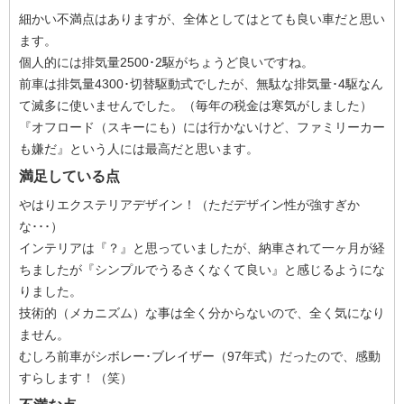
細かい不満点はありますが、全体としてはとても良い車だと思い
ます。
個人的には排気量2500･2駆がちょうど良いですね。
前車は排気量4300･切替駆動式でしたが、無駄な排気量･4駆なん
て滅多に使いませんでした。（毎年の税金は寒気がしました）
『オフロード（スキーにも）には行かないけど、ファミリーカー
も嫌だ』という人には最高だと思います。
満足している点
やはりエクステリアデザイン！（ただデザイン性が強すぎか
な･･･）
インテリアは『？』と思っていましたが、納車されて一ヶ月が経
ちましたが『シンプルでうるさくなくて良い』と感じるようにな
りました。
技術的（メカニズム）な事は全く分からないので、全く気になり
ません。
むしろ前車がシボレー･ブレイザー（97年式）だったので、感動
すらします！（笑）