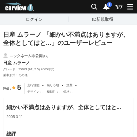
carview!
検索
通知
i
ログイン
ID新規取得
日産 ムラーノ 「細かい不満点はありますが、
全体としてはと...」のユーザーレビュー
ニックネーム非公開
さん
日産 ムラーノ
グレード：250XL(AT_2.5) 2005年式
乗車形式：その他
-
-
-
5
走行性能
乗り心地
燃費
評価
-
-
-
デザイン
積載性
価格
細かい不満点はありますが、全体としてはと...
2005.3.11
総評