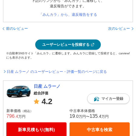
下記のリンクから「みんカラ」に遷移して、
違反報告ができます。
「みんカラ」から、違反報告をする
前のレビュー
次のレビュー
ユーザーレビューを投稿する
※自動車SNSサイト「みんカラ」に遷移します。みんカラに登録して投稿すると、carview!
にも表示されます。
日産 ムラーノ のユーザーレビュー・評価一覧のページに戻る
日産 ムラーノ
総合評価
マイカー登録
4.2
新車価格
中古車本体価格
（税込）
796
19
135
.4
.0
.4
万円
万円〜
万円
新車見積もり(無料)
中古車を検索