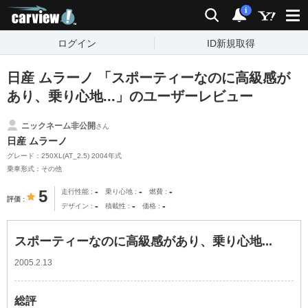
carview!
検索
通知
i
ログイン
ID新規取得
日産 ムラーノ 「スポーティーなのに高級感が
あり、乗り心地...」のユーザーレビュー
ニックネーム非公開
さん
日産 ムラーノ
グレード：250XL(AT_2.5) 2004年式
乗車形式：その他
-
-
-
5
走行性能
乗り心地
燃費
評価
-
-
-
デザイン
積載性
価格
スポーティーなのに高級感があり、乗り心地...
2005.2.13
総評