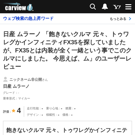
carview!
検索
通知
ウェブ検索の急上昇ワード
もっとみる
日産 ムラーノ 「飽きないクルマ 元々、トゥワ
レグかインフィニティFX35を探していました
が、FX35とは内装が全く一緒という事でこのク
ルマにしました。 今思えば、ム」のユーザーレ
ビュー
ニックネーム非公開
さん
日産 ムラーノ
グレード：-
乗車形式：マイカー
-
-
-
4
走行性能
乗り心地
燃費
評価
-
-
-
デザイン
積載性
価格
飽きないクルマ 元々、トゥワレグかインフィニテ