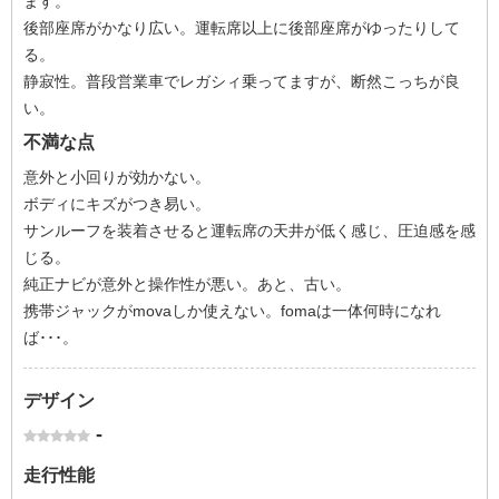
ます。
後部座席がかなり広い。運転席以上に後部座席がゆったりして
る。
静寂性。普段営業車でレガシィ乗ってますが、断然こっちが良
い。
不満な点
意外と小回りが効かない。
ボディにキズがつき易い。
サンルーフを装着させると運転席の天井が低く感じ、圧迫感を感
じる。
純正ナビが意外と操作性が悪い。あと、古い。
携帯ジャックがmovaしか使えない。fomaは一体何時になれ
ば･･･。
デザイン
-
走行性能