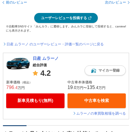
前のレビュー
次のレビュー
ユーザーレビューを投稿する
※自動車SNSサイト「みんカラ」に遷移します。みんカラに登録して投稿すると、carview!
にも表示されます。
日産 ムラーノ のユーザーレビュー・評価一覧のページに戻る
日産 ムラーノ
総合評価
マイカー登録
4.2
新車価格
中古車本体価格
（税込）
796
19
135
.4
.0
.4
万円
万円〜
万円
新車見積もり(無料)
中古車を検索
ムラーノの車買取相場を調べる