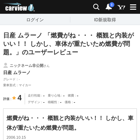
carview!
検索
通知
i
ログイン
ID新規取得
日産 ムラーノ 「燃費がね・・・ 概観と内装が
いい！！ しかし、車体が重たいため燃費が問
題。」のユーザーレビュー
ニックネーム非公開
さん
日産 ムラーノ
グレード：-
乗車形式：マイカー
-
-
-
4
走行性能
乗り心地
燃費
評価
-
-
-
デザイン
積載性
価格
燃費がね・・・ 概観と内装がいい！！ しかし、車
体が重たいため燃費が問題。
2006.10.15