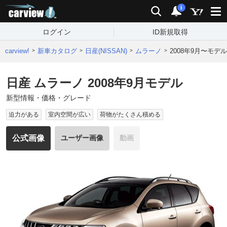
carview!
検索
通知
i
ログイン
ID新規取得
carview!
新車カタログ
日産(NISSAN)
ムラーノ
2008年9月〜モデル
日産 ムラーノ 2008年9月モデル
新型情報・価格・グレード
迫力がある
室内空間が広い
荷物がたくさん積める
公式画像
ユーザー画像
動画