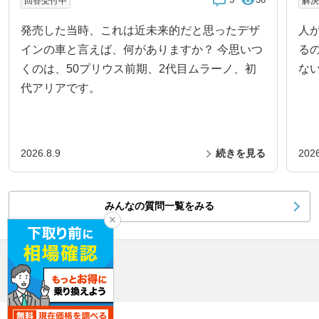
5
36
回答受付中
解
発売した当時、これは近未来的だと思ったデザ
人
インの車と言えば、何がありますか？ 今思いつ
る
くのは、50プリウス前期、2代目ムラーノ、初
な
代アリアです。
2026.8.9
続きを見る
2026
みんなの質問一覧をみる
所有者データ
ムラーノ