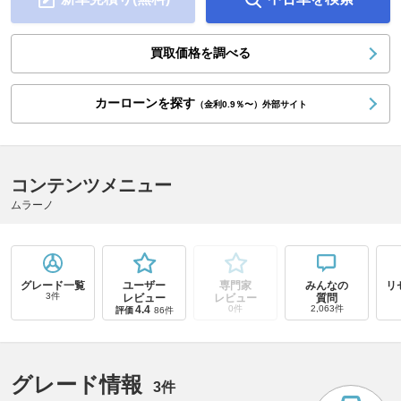
買取価格を調べる
カーローンを探す
（金利0.9％〜）外部サイト
コンテンツメニュー
ムラーノ
グレード一覧
ユーザー
専門家
みんなの
リ
3件
レビュー
レビュー
質問
4.4
0件
2,063件
評価
86件
グレード情報
3件