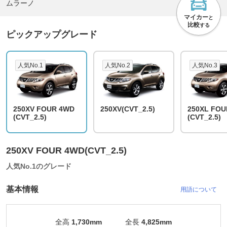
ムラーノ
マイカー
と
比較
する
ピックアップグレード
人気No.1
人気No.2
人気No.3
250XV FOUR 4WD
250XV(CVT_2.5)
250XL FOU
(CVT_2.5)
(CVT_2.5)
250XV FOUR 4WD(CVT_2.5)
人気No.1のグレード
基本情報
用語について
全高
1,730mm
全長
4,825mm