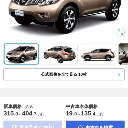
公式画像を全て見る
10
枚
新車価格
中古車本体価格
（税込）
315
404
19
135
.
.
.
.
0
3
0
4
～
万円
～
万円
新車見積り(無料)
中古車を検索