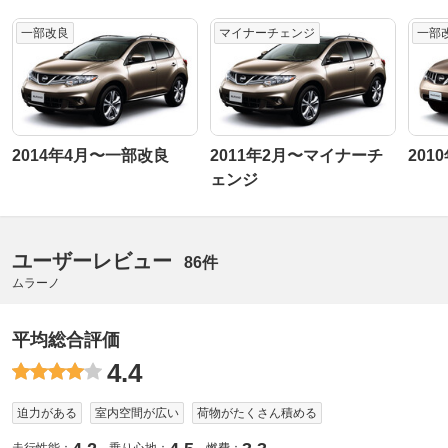
一部改良
マイナーチェンジ
一部
2014年4月〜一部改良
2011年2月〜マイナーチ
201
ェンジ
ユーザーレビュー
86件
ムラーノ
平均総合評価
4.4
迫力がある
室内空間が広い
荷物がたくさん積める