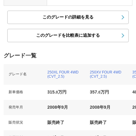
このグレードの詳細を見る
このグレードを比較表に追加する
グレード一覧
250XL FOUR 4WD
250XV FOUR 4WD
3
グレード名
(CVT_2.5)
(CVT_2.5)
(
315.
万円
357.
万円
4
新車価格
0
0
2008年9月
2008年9月
2
発売年月
販売終了
販売終了
販売状況