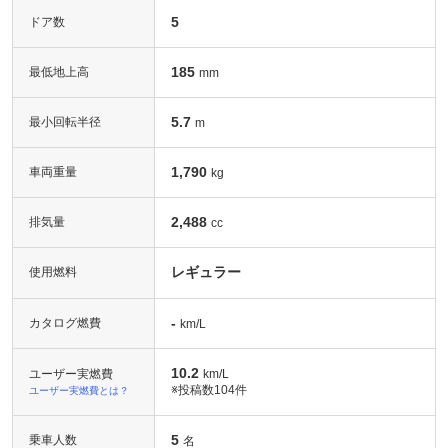
5
ドア数
185
最低地上高
mm
5.7
最小回転半径
m
1,790
車両重量
kg
2,488
排気量
cc
レギュラー
使用燃料
-
カタログ燃費
km/L
10.2
ユーザー実燃費
km/L
※投稿数
104件
ユーザー実燃費とは？
5
乗車人数
名