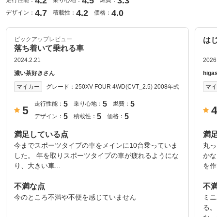
4.2
4.5
3.3
走行性能：
乗り心地：
燃費：
4.7
4.2
4.0
デザイン：
積載性：
価格：
ピックアップレビュー
はじ
落ち着いて乗れる車
2024.2.21
2026
濃い茶好きさん
higa
グレード：
250XV FOUR 4WD(CVT_2.5) 2008年式
マイカー
マ
5
5
5
走行性能：
乗り心地：
燃費：
5
5
5
5
デザイン：
積載性：
価格：
満足している点
満
今までスポーツタイプの車をメインに10台乗っていま
丸っ
した。 年を取りスポーツタイプの車が疲れるようにな
かな
り、大きい車...
を作
不満な点
不
今のところ不満や不便を感じていません
ミニ
る。