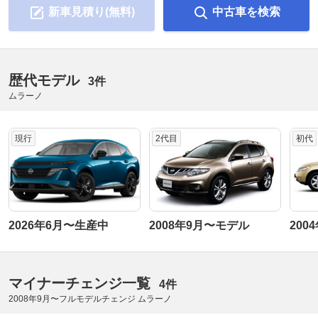
新車見積り(無料)
中古車を検索
歴代モデル
3件
ムラーノ
現行
2代目
初代
2026年6月〜生産中
2008年9月〜モデル
200
マイナーチェンジ一覧
4件
2008年9月〜フルモデルチェンジ ムラーノ