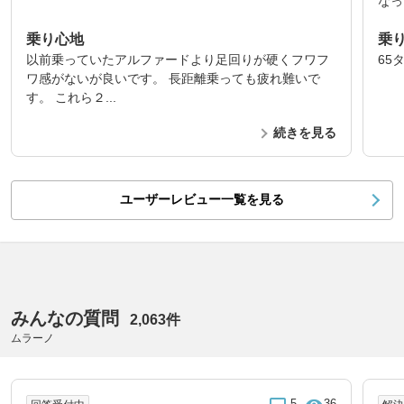
なっ
乗り心地
乗
以前乗っていたアルファードより足回りが硬くフワフ
65
ワ感がないが良いです。 長距離乗っても疲れ難いで
す。 これら２...
続きを見る
ユーザーレビュー一覧を見る
みんなの質問
2,063件
ムラーノ