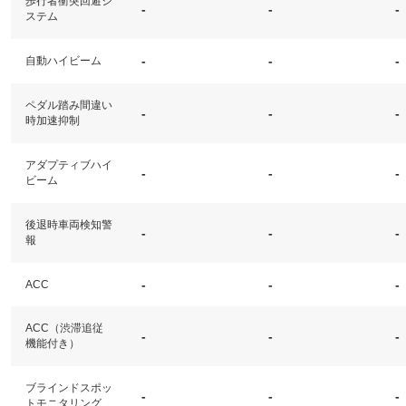
歩行者衝突回避シ
-
-
-
ステム
-
-
-
自動ハイビーム
ペダル踏み間違い
-
-
-
時加速抑制
アダプティブハイ
-
-
-
ビーム
後退時車両検知警
-
-
-
報
-
-
-
ACC
ACC（渋滞追従
-
-
-
機能付き）
ブラインドスポッ
-
-
-
トモニタリング