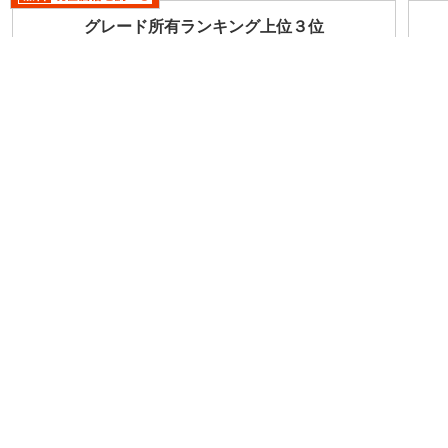
グレード所有ランキング上位３位
250XV FOUR 4WD(CVT_2.5)
250XV(CVT_2.5)
250XL FOUR 4WD(CVT_2.5)
車両データと所有者データの数値はマイカーデータとPayPayカードのデー
タを集計したもの。無回答を除く。
ニュース
151件
ムラーノ
約800万円!? 245馬力のVCターボ
と最新プロパイロット採用！ 新