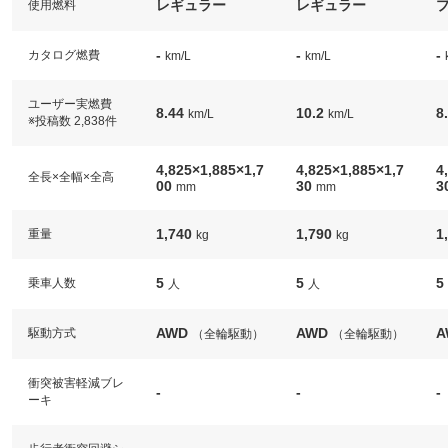
レギュラー
レギュラー
使用燃料
-
-
-
カタログ燃費
km/L
km/L
ユーザー実燃費
8.44
10.2
8
km/L
km/L
※投稿数 2,838件
4,825×1,885×1,7
4,825×1,885×1,7
4
全長×全幅×全高
00
30
3
mm
mm
1,740
1,790
1
重量
kg
kg
5
5
5
乗車人数
人
人
AWD
AWD
A
駆動方式
（全輪駆動）
（全輪駆動）
衝突被害軽減ブレ
-
-
-
ーキ