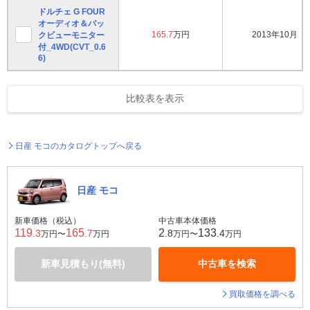
ドルチェ G FOUR
オーディオ＆バッ
165.7
万円
2013年10月
クビューモニター
付_4WD(CVT_0.6
6)
比較表を表示
日産 モコのカタログトップへ戻る
日産 モコ
新車価格（税込）
中古車本体価格
119
165
2
133
.3
.7
.8
.4
万円〜
万円
万円〜
万円
新車見積もり(無料)
中古車を検索
買取価格を調べる