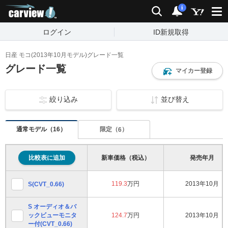
carview!
検索
通知
i
ログイン
ID新規取得
日産 モコ(2013年10月モデル)グレード一覧
グレード一覧
マイカー登録
絞り込み
並び替え
通常モデル（
）
16
限定（
）
6
比較表に追加
新車価格（税込）
発売年月
119.3
万円
2013年10月
S(CVT_0.66)
S オーディオ＆バ
ックビューモニタ
124.7
万円
2013年10月
ー付(CVT_0.66)