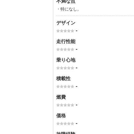
不満な点
・特になし。
デザイン
-
走行性能
-
乗り心地
-
積載性
-
燃費
-
価格
-