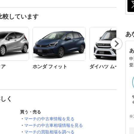
比較しています
あ
Nex
t
申
愛
クア
ホンダ フィット
ダイハツ ムーヴ
詳しく
買う・売る
※
マーチの中古車情報を見る
マーチの中古車相場情報を見る
マーチの買取相場を調べる