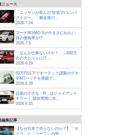
連ニュース
「ニッサンが産んだ“狂気”のコンパ
クトカー」 都会派の...
2026.7.24
マーチNISMO Sが今まさにねらい
目の価格帯か!? ...
2026.7.5
「なんか仕事ないスか？」→600万
台の大ヒットに!? ...
2026.6.29
50万円以下でオーテック謹製のゲキ
辛MTハッチを堪能で...
2026.6.28
日産の小さな「R」はジャイアント
キラー！ 競技専用に生...
2026.5.15
連編集記事
【なぜ日本で売らないのか？】「サ
クラ」と「リーフ」の間...