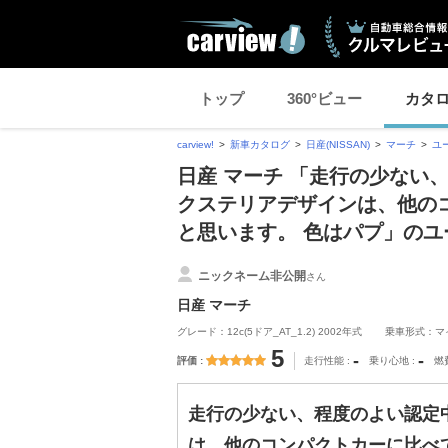
トップ
360°ビュー
カタ
carview!
新車カタログ
日産(NISSAN)
マーチ
ユ
日産 マーチ 「走行の少ない
クステリアデザインは、他の
と思います。 色はパプ」のユ
ニックネーム非公開
さん
日産 マーチ
グレード：12c(5ドア_AT_1.2) 2002年式
乗車形式：マ
5
-
-
評価
走行性能
乗り心地
燃
走行の少ない、程度のよい認定
は、他のコンパクトカーに比べ