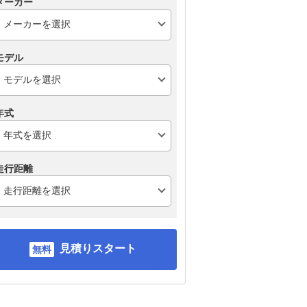
メーカー
モデル
年式
走行距離
見積りスタート