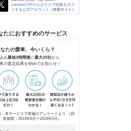
carview!の中の人がクルマ情報をポス
トする公式アカウント
（外部サイト）
なたにおすすめのサービス
あなたの愛車、今いくら？
込み
最短3時間後
に
最大20社
から
車の査定結果をWebでお知らせ！
トヨタ ヤリス
スズキ アルト
ス
1：本サービスで実施のアンケートより （回
答期間：2023年6月〜2024年5月）