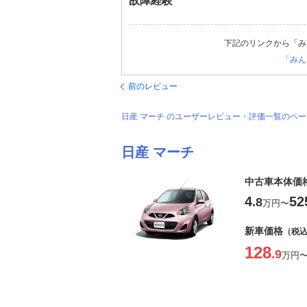
故障経験
下記のリンクから「み
「みん
前のレビュー
日産 マーチ のユーザーレビュー・評価一覧のペ
日産 マーチ
中古車本体価
4
52
.8
万円
〜
新車価格
（税
128
.9
万円