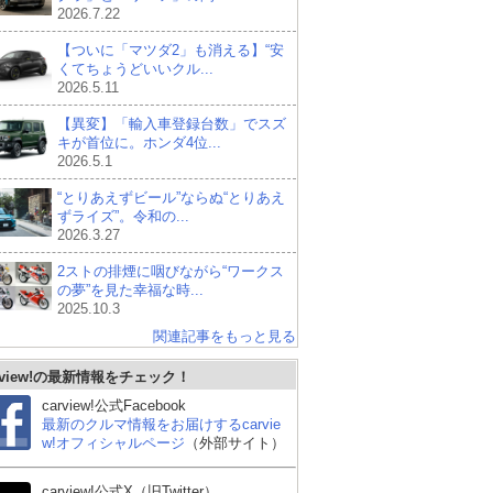
2026.7.22
【ついに「マツダ2」も消える】“安
くてちょうどいいクル...
2026.5.11
【異変】「輸入車登録台数」でスズ
キが首位に。ホンダ4位...
2026.5.1
“とりあえずビール”ならぬ“とりあえ
ずライズ”。令和の...
2026.3.27
2ストの排煙に咽びながら“ワークス
の夢”を見た幸福な時...
2025.10.3
関連記事をもっと見る
rview!の最新情報をチェック！
carview!公式Facebook
最新のクルマ情報をお届けするcarvie
w!オフィシャルページ
（外部サイト）
carview!公式X（旧Twitter）