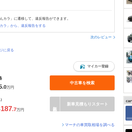
んカラ」に遷移して、違反報告ができます。
カラ」から、違反報告をする
次のレビュー
ージに戻る
マイカー登録
格
中古車を検索
5
.0
万円
込）
ca
新車見積もりスタート
187
.7
〜
万円
マーチの車買取相場を調べる