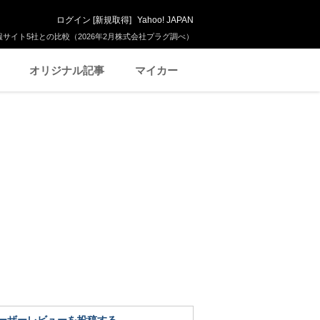
ログイン
[
新規取得
]
Yahoo! JAPAN
サイト5社との比較（2026年2月株式会社プラグ調べ）
オリジナル記事
マイカー