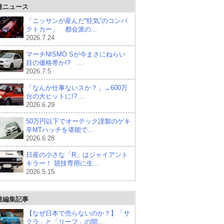
連ニュース
「ニッサンが産んだ“狂気”のコンパ
クトカー」 都会派の...
2026.7.24
マーチNISMO Sが今まさにねらい
目の価格帯か!? ...
2026.7.5
「なんか仕事ないスか？」→600万
台の大ヒットに!? ...
2026.6.29
50万円以下でオーテック謹製のゲキ
辛MTハッチを堪能で...
2026.6.28
日産の小さな「R」はジャイアント
キラー！ 競技専用に生...
2026.5.15
連編集記事
【なぜ日本で売らないのか？】「サ
クラ」と「リーフ」の間...