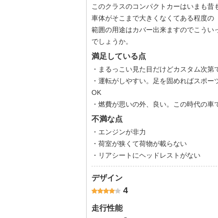
このクラスのコンパクトカーはいまも昔
車体がそこまで大きくなくてある程度の
範囲の用途はカバー出来ますのでこうい
でしょうか。
満足している点
・まるっこい見た目だけどカスタム次第
・運転がしやすい。足を固めればスポー
OK
・燃費が思いの外、良い。この時代の車で
不満な点
・エンジンが非力
・荷室が狭くて荷物が載らない
・リアシートにヘッドレストがない
デザイン
4
走行性能