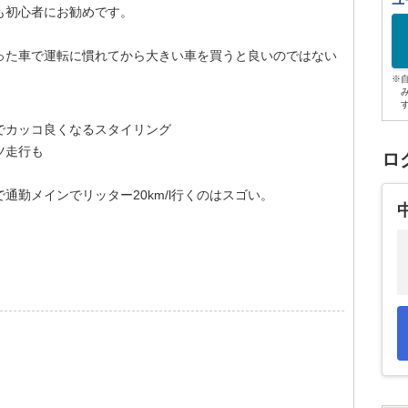
ユ
も初心者にお勧めです。
った車で運転に慣れてから大きい車を買うと良いのではない
※
でカッコ良くなるスタイリング
ツ走行も
ロ
通勤メインでリッター20km/l行くのはスゴい。