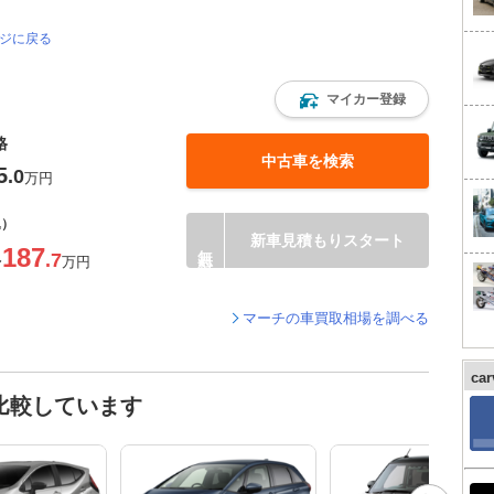
ージに戻る
マイカー登録
格
中古車を検索
5
.0
万円
込）
新車見積もりスタート
187
.7
〜
万円
マーチの車買取相場を調べる
ca
比較しています