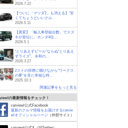
2026.7.22
【ついに「マツダ2」も消える】“安
くてちょうどいいクル...
2026.5.11
【異変】「輸入車登録台数」でスズ
キが首位に。ホンダ4位...
2026.5.1
“とりあえずビール”ならぬ“とりあえ
ずライズ”。令和の...
2026.3.27
2ストの排煙に咽びながら“ワークス
の夢”を見た幸福な時...
2025.10.3
関連記事をもっと見る
rview!の最新情報をチェック！
carview!公式Facebook
最新のクルマ情報をお届けするcarvie
w!オフィシャルページ
（外部サイト）
carview!公式X（旧Twitter）