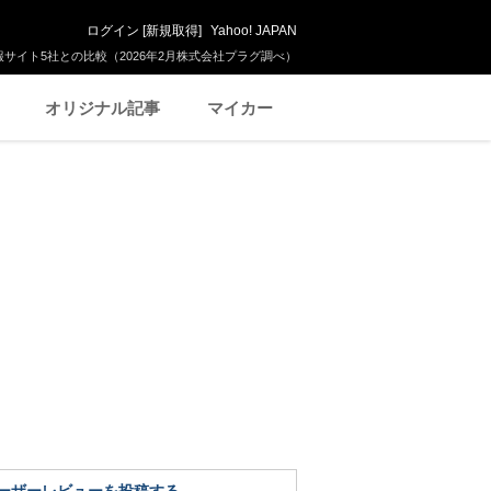
ログイン
[
新規取得
]
Yahoo! JAPAN
サイト5社との比較（2026年2月株式会社プラグ調べ）
オリジナル記事
マイカー