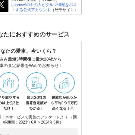
carview!の中の人がクルマ情報をポス
トする公式アカウント
（外部サイト）
トヨタ ヤリス
スズキ アルト
ス
なたにおすすめのサービス
あなたの愛車、今いくら？
込み
最短3時間後
に
最大20社
から
車の査定結果をWebでお知らせ！
1：本サービスで実施のアンケートより （回
答期間：2023年6月〜2024年5月）