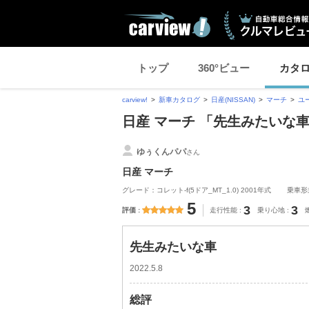
トップ
360°ビュー
カタ
carview!
新車カタログ
日産(NISSAN)
マーチ
ユ
日産 マーチ 「先生みたいな
ゆぅくんパパ
さん
日産 マーチ
グレード：コレット-f(5ドア_MT_1.0) 2001年式
乗車形
5
3
3
評価
走行性能
乗り心地
先生みたいな車
2022.5.8
総評