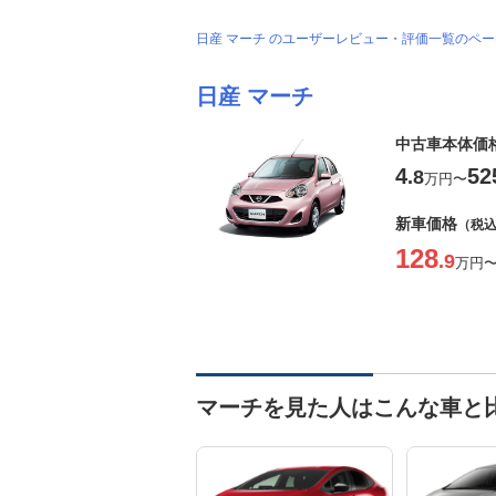
日産 マーチ のユーザーレビュー・評価一覧のペ
日産 マーチ
中古車本体価
4
52
.8
万円
〜
新車価格
（税
128
.9
万円
マーチを見た人はこんな車と