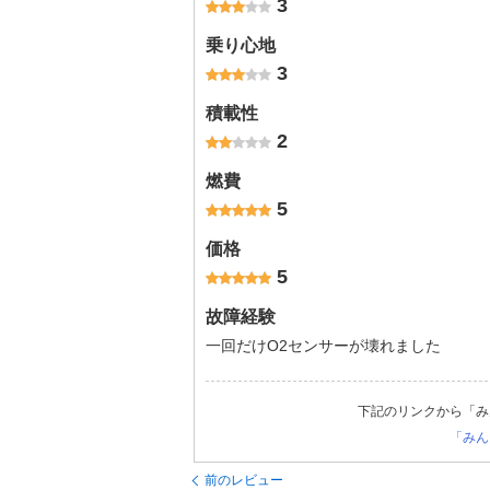
3
乗り心地
3
積載性
2
燃費
5
価格
5
故障経験
一回だけO2センサーが壊れました
下記のリンクから「み
「みん
前のレビュー