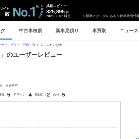
掲載レビュー
325,895
件
時点
※新車カタログのある自動車総合情報
2026.08.07
ログ
中古車検索
新車見積り
車買取
ニュース
ーザーレビュー・評価一覧
先生みたいな車
車」のユーザーレビュー
式：過去所有
5
4
2
5
燃費
デザイン
積載性
価格