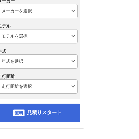
メーカー
モデル
年式
走行距離
見積りスタート