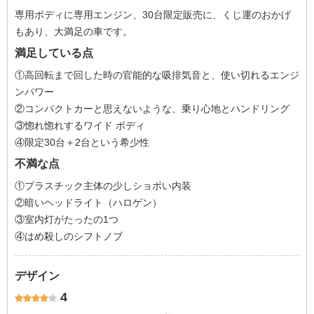
専用ボディに専用エンジン、30台限定販売に、くじ運のおかげ
もあり、大満足の車です。
満足している点
①高回転まで回した時の官能的な吸排気音と、使い切れるエンジ
ンパワー
②コンパクトカーと思えないような、乗り心地とハンドリング
③惚れ惚れするワイド ボディ
④限定30台＋2台という希少性
不満な点
①プラスチック主体の少しショボい内装
②暗いヘッドライト（ハロゲン）
③室内灯がたったの1つ
④はめ殺しのシフトノブ
デザイン
4