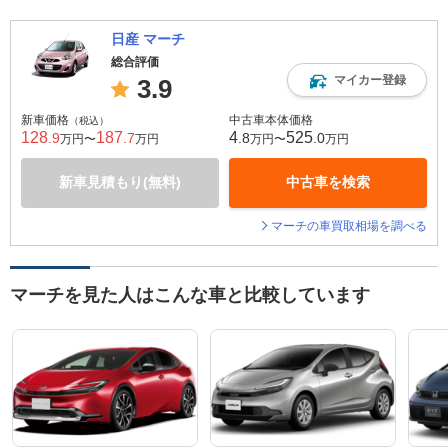
日産 マーチ
総合評価
マイカー登録
3.9
新車価格
中古車本体価格
（税込）
128
187
4
525
.9
.7
.8
.0
万円〜
万円
万円〜
万円
新車見積もり(無料)
中古車を検索
マーチの車買取相場を調べる
マーチを見た人はこんな車と比較しています