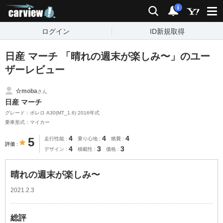
carview!
検索
通知
i
ログイン
ID新規取得
日産 マーチ 「晴れの週末が楽しみ〜」のユー
ザーレビュー
☆moba
さん
日産 マーチ
グレード：ボレロ A30(MT_1.6) 2016年式
乗車形式：マイカー
4
4
4
5
走行性能
乗り心地
燃費
評価
4
3
3
デザイン
積載性
価格
晴れの週末が楽しみ〜
2021.2.3
総評