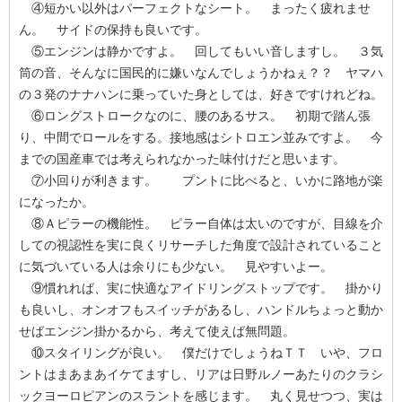
④短かい以外はパーフェクトなシート。 まったく疲れませ
ん。 サイドの保持も良いです。
⑤エンジンは静かですよ。 回してもいい音しますし。 ３気
筒の音、そんなに国民的に嫌いなんでしょうかねぇ？？ ヤマハ
の３発のナナハンに乗っていた身としては、好きですけれどね。
⑥ロングストロークなのに、腰のあるサス。 初期で踏ん張
り、中間でロールをする。接地感はシトロエン並みですよ。 今
までの国産車では考えられなかった味付けだと思います。
⑦小回りが利きます。 プントに比べると、いかに路地が楽
になったか。
⑧Ａピラーの機能性。 ピラー自体は太いのですが、目線を介
しての視認性を実に良くリサーチした角度で設計されていること
に気づいている人は余りにも少ない。 見やすいよー。
⑨慣れれば、実に快適なアイドリングストップです。 掛かり
も良いし、オンオフもスイッチがあるし、ハンドルちょっと動か
せばエンジン掛かるから、考えて使えば無問題。
⑩スタイリングが良い。 僕だけでしょうねＴＴ いや、フロ
ントはまあまあイケてますし、リアは日野ルノーあたりのクラシ
ックヨーロピアンのスラントを感じます。 丸く見せつつ、実は