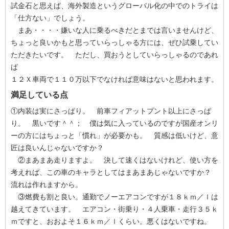
試金石と思えば、海外製造というグローバル化の中でのトライは
「仕方ない」でしょう。
まあ・・・・嫌いな人に乗るべきだとまでは言いませんけど、
ちょっと良いかもと思っていらっしゃる方には、ぜひ試乗してい
ただきたいです。 ただし、買おうとしていらっしゃるのであれ
ば
１２Ｘ車両で１１０万以下でなければ意味はないと思われます。
満足している点
①内装は実にさっぱり。 前車フィアットプント以上にさっぱ
り。 黒いです＾＾； 僕は気に入っているのですが国産オンリ
ーの方にはちょっと「慣れ」が必要かも。 質感は低いけど、意
匠は良いんじゃないですか？
②まあまあ走りますよ。 決して速くはないけれど、使い方を
考えれば、この車のキャラとしてはまあまあじゃないですか？
流れは作れますから。
③燃費も割と良い。通勤でノーエアコンですが１８ｋｍ／ｌは
越えてきています。 エアコン・街乗り・４人乗車・走行３５ｋ
ｍですと、おおよそ１６ｋｍ／ｌくらい。悪くはないですね。