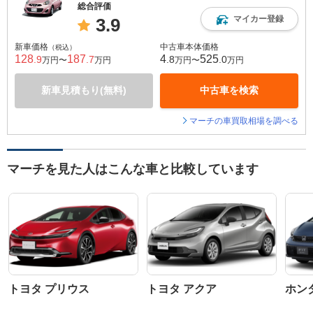
総合評価
マイカー登録
3.9
新車価格
中古車本体価格
（税込）
128
187
4
525
.9
.7
.8
.0
万円〜
万円
万円〜
万円
新車見積もり(無料)
中古車を検索
マーチの車買取相場を調べる
マーチを見た人はこんな車と比較しています
トヨタ プリウス
トヨタ アクア
ホン