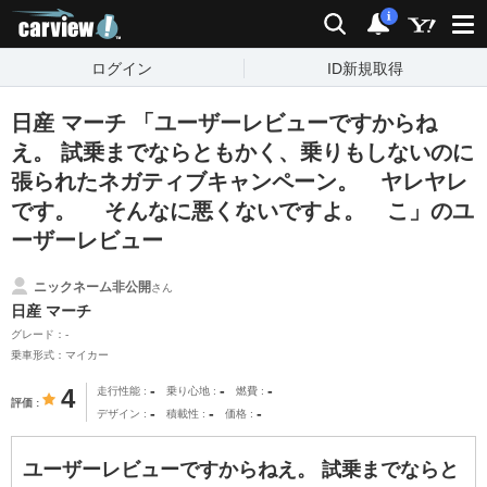
carview!
検索
通知
i
ログイン
ID新規取得
日産 マーチ 「ユーザーレビューですからね
え。 試乗までならともかく、乗りもしないのに
張られたネガティブキャンペーン。 ヤレヤレ
です。 そんなに悪くないですよ。 こ」のユ
ーザーレビュー
ニックネーム非公開
さん
日産 マーチ
グレード：-
乗車形式：マイカー
-
-
-
4
走行性能
乗り心地
燃費
評価
-
-
-
デザイン
積載性
価格
ユーザーレビューですからねえ。 試乗までならと