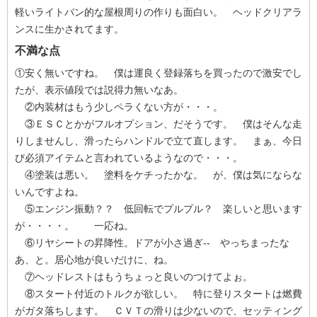
軽いライトバン的な屋根周りの作りも面白い。 ヘッドクリアラ
ンスに生かされてます。
不満な点
①安く無いですね。 僕は運良く登録落ちを買ったので激安でし
たが、表示値段では説得力無いなあ。
②内装材はもう少しペラくない方が・・・。
③ＥＳＣとかがフルオプション、だそうです。 僕はそんな走
りしませんし、滑ったらハンドルで立て直します。 まぁ、今日
び必須アイテムと言われているようなので・・・。
④塗装は悪い。 塗料をケチったかな。 が、僕は気にならな
いんですよね。
⑤エンジン振動？？ 低回転でプルプル？ 楽しいと思います
が・・・・。 一応ね。
⑥リヤシートの昇降性。ドアが小さ過ぎ-- やっちまったな
あ、と。居心地が良いだけに、ね。
⑦ヘッドレストはもうちょっと良いのつけてよぉ。
⑧スタート付近のトルクが欲しい。 特に登りスタートは燃費
がガタ落ちします。 ＣＶＴの滑りは少ないので、セッティング