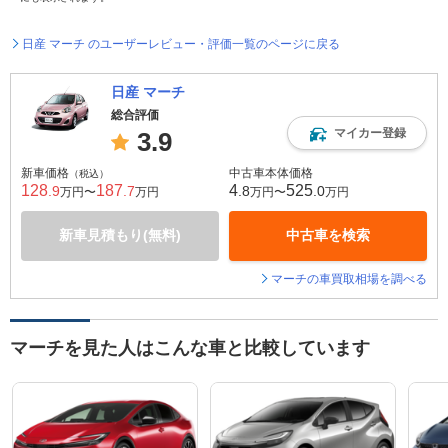
日産 マーチ のユーザーレビュー・評価一覧のページに戻る
日産 マーチ
総合評価
マイカー登録
3.9
新車価格
中古車本体価格
（税込）
128
187
4
525
.9
.7
.8
.0
万円〜
万円
万円〜
万円
新車見積もり(無料)
中古車を検索
マーチの車買取相場を調べる
マーチを見た人はこんな車と比較しています