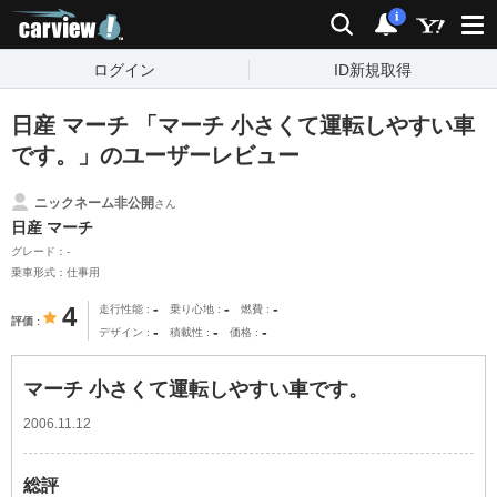
carview!
検索
通知
i
ログイン
ID新規取得
日産 マーチ 「マーチ 小さくて運転しやすい車
です。」のユーザーレビュー
ニックネーム非公開
さん
日産 マーチ
グレード：-
乗車形式：仕事用
-
-
-
4
走行性能
乗り心地
燃費
評価
-
-
-
デザイン
積載性
価格
マーチ 小さくて運転しやすい車です。
2006.11.12
総評