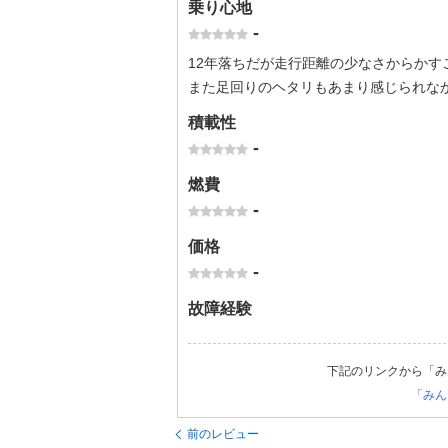
乗り心地
-
12年落ちだが走行距離の少なさからかす
また足回りのヘタリもあまり感じられな
積載性
-
燃費
-
価格
-
故障経験
下記のリンクから「み
「みん
前のレビュー