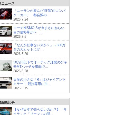
連ニュース
「ニッサンが産んだ“狂気”のコンパ
クトカー」 都会派の...
2026.7.24
マーチNISMO Sが今まさにねらい
目の価格帯か!? ...
2026.7.5
「なんか仕事ないスか？」→600万
台の大ヒットに!? ...
2026.6.29
50万円以下でオーテック謹製のゲキ
辛MTハッチを堪能で...
2026.6.28
日産の小さな「R」はジャイアント
キラー！ 競技専用に生...
2026.5.15
連編集記事
【なぜ日本で売らないのか？】「サ
クラ」と「リーフ」の間...