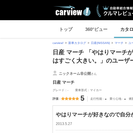
トップ
360°ビュー
カタ
carview!
新車カタログ
日産(NISSAN)
マーチ
ユ
日産 マーチ 「やはりマーチ
はすごく大きい。」のユーザ
ニックネーム非公開
さん
日産 マーチ
グレード：-
乗車形式：マイカー
5
-
-
評価
走行性能
乗り心地
燃
やはりマーチが好きなので自分
2013.5.27