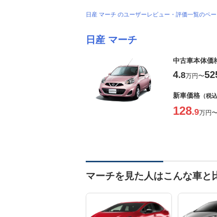
日産 マーチ のユーザーレビュー・評価一覧のペ
日産 マーチ
中古車本体価
4
52
.8
万円
〜
新車価格
（税
128
.9
万円
マーチを見た人はこんな車と