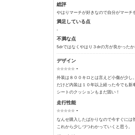
総評
やはりマーチが好きなので自分がマーチ
満足している点
-
不満な点
5drではなくやはり３drの方が良かった
デザイン
-
外装は８００キロとは言えど小傷が少し
だけど内装は１０年以上経った今でも新
シートのクッションもまだ固い！
走行性能
-
なんせ購入したばかりなので今すぐには
これから少しづつわかっていくと思う。