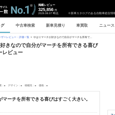
掲載レビュー
325,856
件
時点
※新車カタログのある自動車総合情報
2026.08.07
ログ
中古車検索
新車見積り
車買取
ニュース
ーザーレビュー・評価一覧
やはりマーチが好きなので自分がマーチを所有で...
が好きなので自分がマーチを所有できる喜び
ーレビュー
-
-
-
-
費
デザイン
積載性
価格
がマーチを所有できる喜びはすごく大きい。