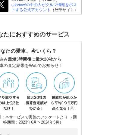
carview!の中の人がクルマ情報をポス
トする公式アカウント
（外部サイト）
スズキ アルト
スズキ スイフト
ト
なたにおすすめのサービス
あなたの愛車、今いくら？
込み
最短3時間後
に
最大20社
から
車の査定結果をWebでお知らせ！
1：本サービスで実施のアンケートより （回
答期間：2023年6月〜2024年5月）