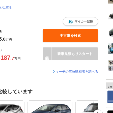
ージに戻る
マイカー登録
格
中古車を検索
5
.0
万円
込）
新車見積もりスタート
187
.7
〜
万円
マーチの車買取相場を調べる
ca
比較しています
Nex