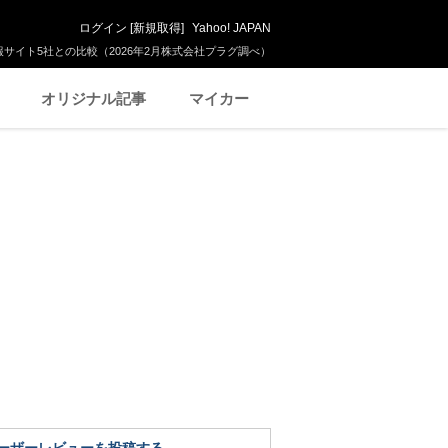
ログイン
[
新規取得
]
Yahoo! JAPAN
サイト5社との比較（2026年2月株式会社プラグ調べ）
オリジナル記事
マイカー