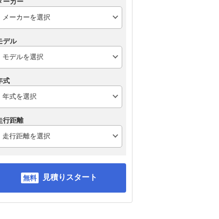
メーカー
モデル
年式
走行距離
見積りスタート