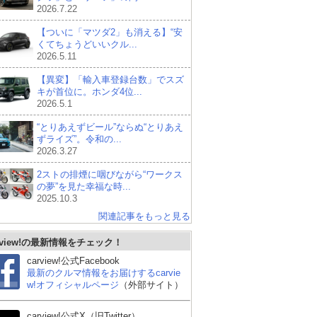
2026.7.22
【ついに「マツダ2」も消える】“安
くてちょうどいいクル...
2026.5.11
【異変】「輸入車登録台数」でスズ
キが首位に。ホンダ4位...
2026.5.1
“とりあえずビール”ならぬ“とりあえ
ずライズ”。令和の...
2026.3.27
2ストの排煙に咽びながら“ワークス
の夢”を見た幸福な時...
2025.10.3
関連記事をもっと見る
rview!の最新情報をチェック！
carview!公式Facebook
最新のクルマ情報をお届けするcarvie
w!オフィシャルページ
（外部サイト）
carview!公式X（旧Twitter）