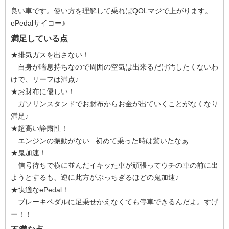
良い車です。使い方を理解して乗ればQOLマジで上がります。
ePedalサイコー♪
満足している点
★排気ガスを出さない！
自身が喘息持ちなので周囲の空気は出来るだけ汚したくないわ
けで、リーフは満点♪
★お財布に優しい！
ガソリンスタンドでお財布からお金が出ていくことがなくなり
満足♪
★超高い静粛性！
エンジンの振動がない...初めて乗った時は驚いたなぁ...
★鬼加速！
信号待ちで横に並んだイキッた車が頑張ってウチの車の前に出
ようとするも、逆に此方がぶっちぎるほどの鬼加速♪
★快適なePedal！
ブレーキペダルに足乗せかえなくても停車できるんだよ。すげ
ー！！