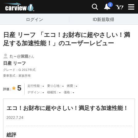
carview!
検索
通知
i
ログイン
ID新規取得
日産 リーフ 「エコ！お財布に超やさしい！満
足する加速性能！」のユーザーレビュー
た～@深淵
さん
日産 リーフ
グレード：G 2017年式
乗車形式：家族所有
-
-
-
5
走行性能
乗り心地
燃費
評価
-
-
-
デザイン
積載性
価格
エコ！お財布に超やさしい！満足する加速性能！
2022.7.24
総評