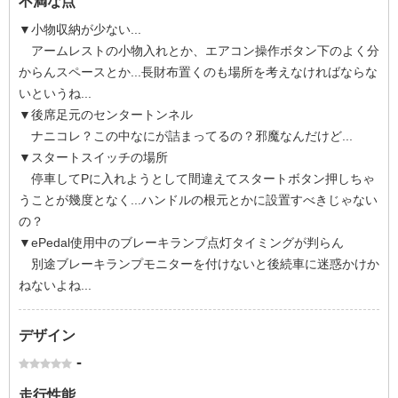
不満な点
▼小物収納が少ない...
アームレストの小物入れとか、エアコン操作ボタン下のよく分
からんスペースとか...長財布置くのも場所を考えなければならな
いというね...
▼後席足元のセンタートンネル
ナニコレ？この中なにが詰まってるの？邪魔なんだけど...
▼スタートスイッチの場所
停車してPに入れようとして間違えてスタートボタン押しちゃ
うことが幾度となく...ハンドルの根元とかに設置すべきじゃない
の？
▼ePedal使用中のブレーキランプ点灯タイミングが判らん
別途ブレーキランプモニターを付けないと後続車に迷惑かけか
ねないよね...
デザイン
-
走行性能