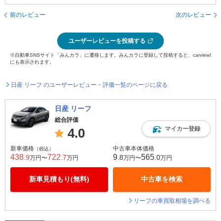
前のレビュー
次のレビュー
ユーザーレビューを投稿する
※自動車SNSサイト「みんカラ」に遷移します。みんカラに登録して投稿すると、carview!
にも表示されます。
日産 リーフ のユーザーレビュー・評価一覧のページに戻る
日産 リーフ
総合評価
マイカー登録
4.0
新車価格
中古車本体価格
（税込）
438
722
9
565
.9
.7
.8
.0
万円〜
万円
万円〜
万円
新車見積もり(無料)
中古車を検索
リーフの車買取相場を調べる