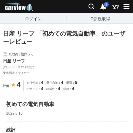
carview!
検索
通知
i
ログイン
ID新規取得
日産 リーフ 「初めての電気自動車」のユーザ
ーレビュー
tutty@信州
さん
日産 リーフ
グレード：G 2022年式
乗車形式：マイカー
4
4
5
4
走行性能
乗り心地
燃費
評価
4
4
4
デザイン
積載性
価格
初めての電気自動車
2022.6.15
総評