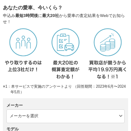
あなたの愛車、今いくら？
申込み
最短3時間後
に
最大20社
から愛車の査定結果をWebでお知ら
せ！
※1：本サービスで実施のアンケートより （回答期間：2023年6月〜2024
年5月）
メーカー
モデル