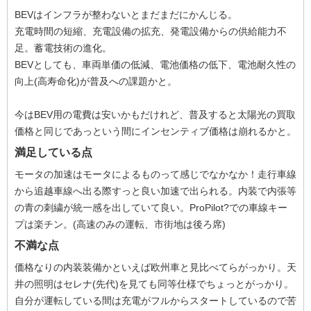
BEVはインフラが整わないとまだまだにかんじる。
充電時間の短縮、充電設備の拡充、発電設備からの供給能力不
足。蓄電技術の進化。
BEVとしても、車両単価の低減、電池価格の低下、電池耐久性の
向上(高寿命化)が普及への課題かと。
今はBEV用の電費は安いかもだけれど、普及すると太陽光の買取
価格と同じであっという間にインセンティブ価格は崩れるかと。
満足している点
モータの加速はモータによるものって感じでなかなか！走行車線
から追越車線へ出る際すっと良い加速で出られる。内装で内張等
の青の刺繍が統一感を出していて良い。ProPilot?での車線キー
プは楽チン。(高速のみの運転、市街地は後ろ席)
不満な点
価格なりの内装装備かといえば欧州車と見比べてらがっかり。天
井の照明はセレナ(先代)を見ても同等仕様でちょっとがっかり。
自分が運転している間は充電がフルからスタートしているので苦