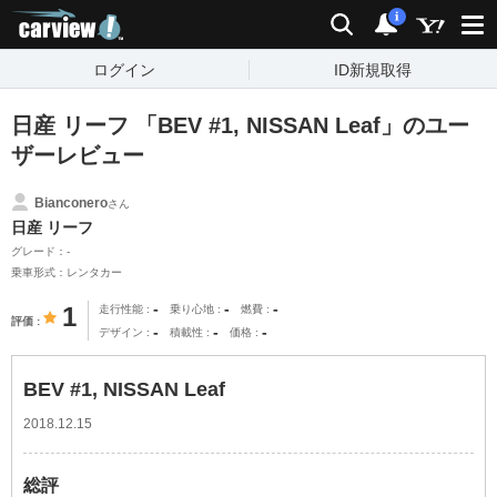
carview!
検索
通知
i
ログイン
ID新規取得
日産 リーフ 「BEV #1, NISSAN Leaf」のユー
ザーレビュー
Bianconero
さん
日産 リーフ
グレード：-
乗車形式：レンタカー
-
-
-
1
走行性能
乗り心地
燃費
評価
-
-
-
デザイン
積載性
価格
BEV #1, NISSAN Leaf
2018.12.15
総評