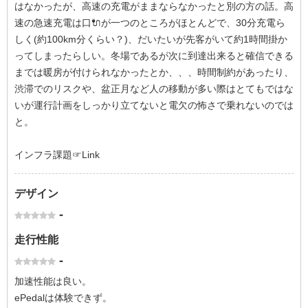
はなかったが、高速の充電がままならなかったと別の方の話。高
速の急速充電は口🔌が一つのところがほとんどで、30分充電ら
しく(約100km分くらい？)、だいたいが先客がいて約1時間掛か
ってしまったらしい。冬場であるが次に到達出来ると確信できる
までは暖房が付けられなかったとか、、、時間制約があったり、
渋滞でのリスクや、盆正月など人の移動が多い際はとてもではな
いが運行計画をしっかり立てないと電欠の怖さで乗れないのでは
と。
インフラ課題☞Link
デザイン
-
走行性能
-
加速性能は良い。
ePedalは体験できず。