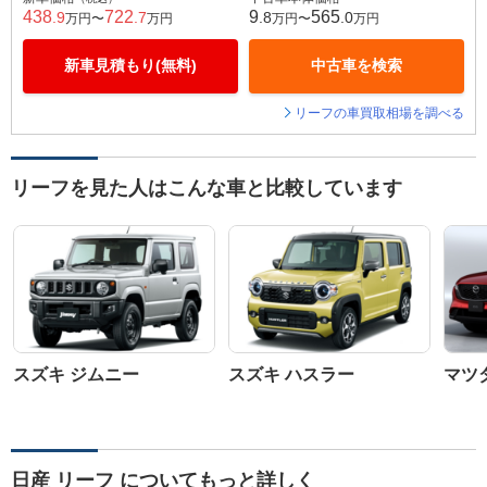
438
722
9
565
.9
.7
.8
.0
万円〜
万円
万円〜
万円
新車見積もり(無料)
中古車を検索
リーフの車買取相場を調べる
リーフを見た人はこんな車と比較しています
スズキ ジムニー
スズキ ハスラー
マツダ
日産 リーフ についてもっと詳しく