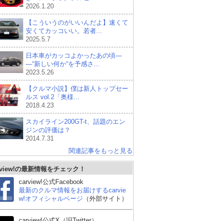
2026.1.20
【こういうのがいいんだよ】速くて
安くてカッコいい。若者...
2025.5.7
日本車がカッコよかったあの頃―
―“新しい何か“を予感さ...
2023.5.26
【クルマ小説】僕は新人トップセー
ルス vol.2「奥様...
2018.4.23
スカイライン200GT-t、話題のエン
ジンの評価は？
2014.7.31
関連記事をもっと見る
rview!の最新情報をチェック！
carview!公式Facebook
最新のクルマ情報をお届けするcarvie
w!オフィシャルページ
（外部サイト）
carview!公式X（旧Twitter）