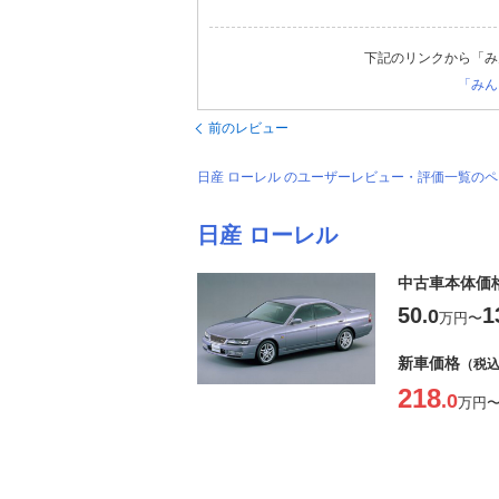
下記のリンクから「み
「みん
前のレビュー
日産 ローレル のユーザーレビュー・評価一覧の
日産 ローレル
中古車本体価
50
1
.0
万円
〜
新車価格
（税
218
.0
万円