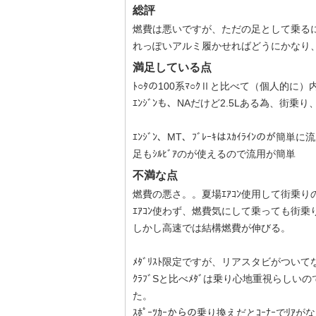
総評
燃費は悪いですが、ただの足として乗るには
れっぽいアルミ履かせればどうにかなり
満足している点
ﾄ○ﾀの100系ﾏ○ｸⅡと比べて（個人的
ｴﾝｼﾞﾝも、NAだけど2.5Lある為、
ｴﾝｼﾞﾝ、MT、ﾌﾞﾚｰｷはｽｶｲﾗｲﾝのが簡単
足もｼﾙﾋﾞｱのが使えるので流用が簡単
不満な点
燃費の悪さ。。夏場ｴｱｺﾝ使用して街乗り
ｴｱｺﾝ使わず、燃費気にして乗っても街
しかし高速では結構燃費が伸びる。
ﾒﾀﾞﾘｽﾄ限定ですが、リアスタビがついて
ｸﾗﾌﾞSと比べﾒﾀﾞは乗り心地重視らし
た。
ｽﾎﾟｰﾂｶｰからの乗り換えだとｺｰﾅｰで