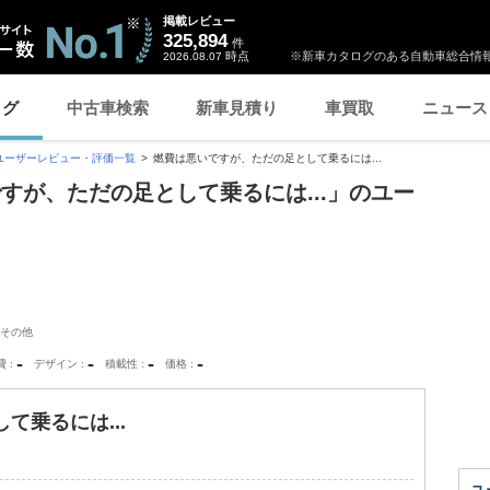
掲載レビュー
325,894
件
時点
※新車カタログのある自動車総合情報
2026.08.07
ログ
中古車検索
新車見積り
車買取
ニュース
ユーザーレビュー・評価一覧
燃費は悪いですが、ただの足として乗るには...
すが、ただの足として乗るには...」のユー
その他
-
-
-
-
費
デザイン
積載性
価格
て乗るには...