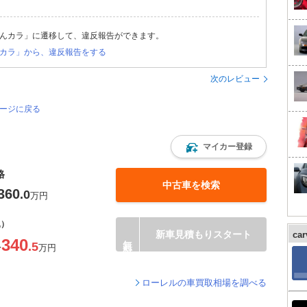
んカラ」に遷移して、違反報告ができます。
カラ」から、違反報告をする
次のレビュー
ページに戻る
マイカー登録
格
中古車を検索
360
.0
万円
込）
新車見積もりスタート
ca
340
.5
〜
万円
ローレルの車買取相場を調べる