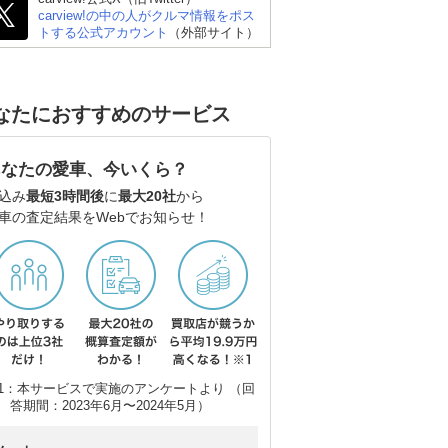
carview!の中の人がクルマ情報をポス
トする公式アカウント
（外部サイト）
なたにおすすめのサービス
あなたの愛車、今いくら？
込み
最短3時間後
に
最大20社
から
ダン
レクサス ISハイブリッ
スバル WRX S4
レ
車の査定結果をWebでお知らせ！
ド
ド
1：本サービスで実施のアンケートより （回
答期間：2023年6月〜2024年5月）