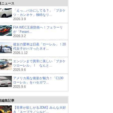
連ニュース
「えっ…バカにしてる？」「ブタケ
ツ・カンオケ」独特なリ...
2026.3.9
FIA WEC王座防衛へ！フェラーリ
が「Ferarri...
2026.3.2
彼女の愛車は日産「ローレル」！20
代女子がハマったネオ...
2026.1.12
エンジンまで異常に美しい「ブタケ
ツローレル」！ なんと...
2025.9.6
アメリカ風な後姿が魅力！「C130
ローレル」をハセガワ...
2025.9.6
連編集記事
【世界が欲しがるJDM】みんな大好
き「スープラ／シルビ...