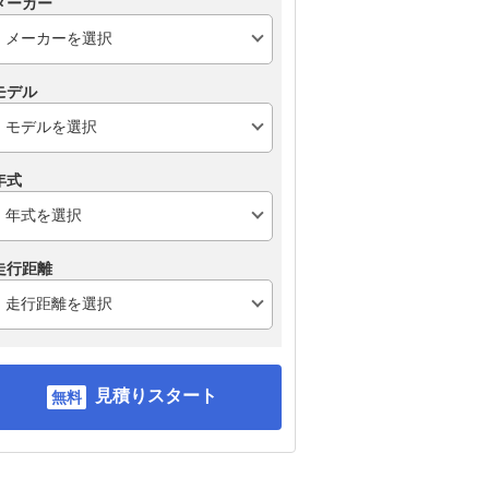
メーカー
モデル
年式
走行距離
見積りスタート