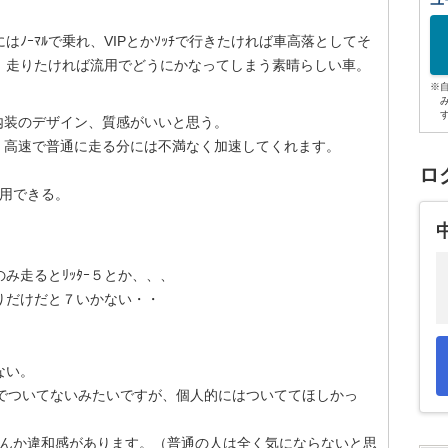
ユ
ﾉｰﾏﾙで乗れ、VIPとかｿｯﾁで行きたければ車高落としてそ
、走りたければ流用でどうにかなってしまう素晴らしい車。
※
に）内装のデザイン、質感がいいと思う。
街乗り、高速で普通に走る分には不満なく加速してくれます。
ロ
に流用できる。
のみ走るとﾘｯﾀｰ５とか、、、
乗りだけだと７いかない・・
ない。
いのでついてないみたいですが、個人的にはついててほしかっ
ﾘｱがなんか違和感があります。（普通の人は全く気にならないと思