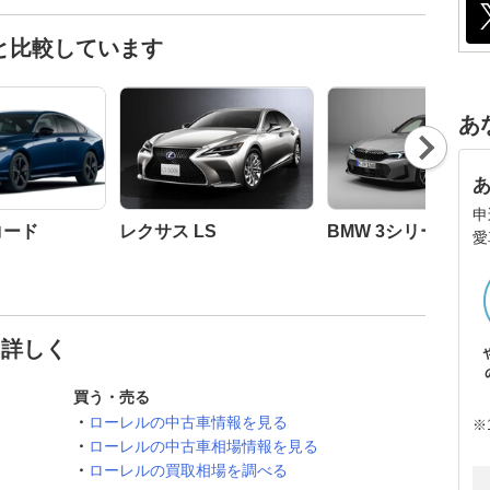
と比較しています
あ
Nex
t
申
コード
レクサス LS
BMW 3シリーズ セ
愛
と詳しく
買う・売る
ローレルの中古車情報を見る
※
ローレルの中古車相場情報を見る
ローレルの買取相場を調べる