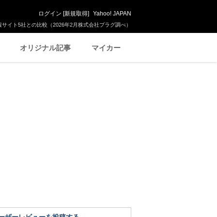
ログイン
[
新規取得
]
Yahoo! JAPAN
サイト5社との比較（2026年2月株式会社プラグ調べ）
オリジナル記事
マイカー