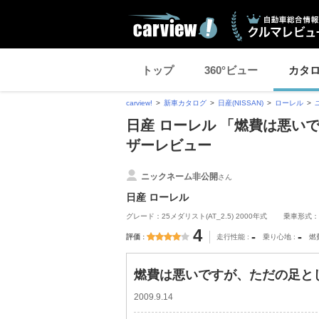
トップ
360°ビュー
カタ
carview!
新車カタログ
日産(NISSAN)
ローレル
日産 ローレル 「燃費は悪いで
ザーレビュー
ニックネーム非公開
さん
日産 ローレル
グレード：25メダリスト(AT_2.5) 2000年式
乗車形式：
4
-
-
評価
走行性能
乗り心地
燃
燃費は悪いですが、ただの足とし
2009.9.14