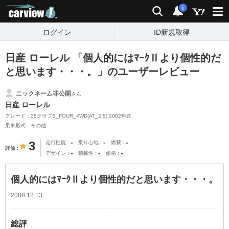
carview!
検索
通知
i
ログイン
ID新規取得
日産 ローレル 「個人的にはﾏｰｸⅡより個性的だ
と思います・・・。」のユーザーレビュー
ニックネーム非公開
さん
日産 ローレル
グレード：25クラブS_FOUR_4WD(AT_2.5) 2002年式
乗車形式：その他
-
-
-
3
走行性能
乗り心地
燃費
評価
-
-
-
デザイン
積載性
価格
個人的にはﾏｰｸⅡより個性的だと思います・・・。
2008.12.13
総評