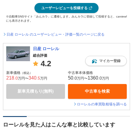
ユーザーレビューを投稿する
※自動車SNSサイト「みんカラ」に遷移します。みんカラに登録して投稿すると、carview!
にも表示されます。
日産 ローレル のユーザーレビュー・評価一覧のページに戻る
日産 ローレル
総合評価
マイカー登録
4.2
新車価格
中古車本体価格
（税込）
218
340
50
1360
.0
.5
.0
.0
万円〜
万円
万円〜
万円
新車見積もり(無料)
中古車を検索
ローレルの車買取相場を調べる
ローレルを見た人はこんな車と比較しています