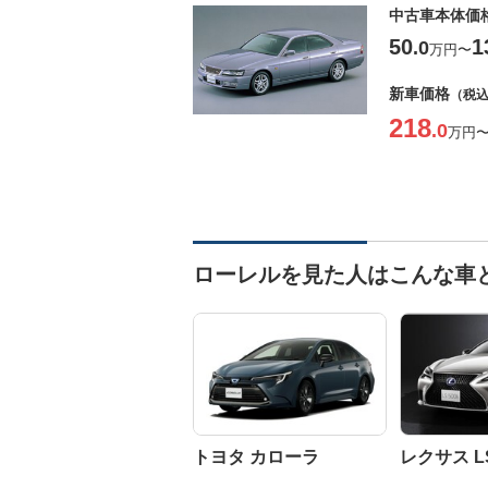
中古車本体価
50
1
.0
万円
〜
新車価格
（税
218
.0
万円
ローレルを見た人はこんな車
トヨタ カローラ
レクサス L