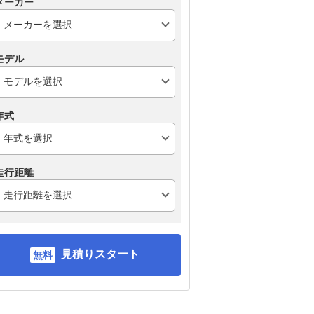
メーカー
モデル
年式
走行距離
見積りスタート