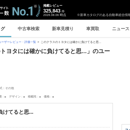
掲載レビュー
325,843
件
時点
※新車カタログのある自動車総合情報
2026.08.06
ログ
中古車検索
新車見積り
車買取
ニュース
ユーザーレビュー・評価一覧
このクラスのトヨタには確かに負けてると思...
トヨタには確かに負けてると思...」のユー
式：その他
-
-
-
-
費
デザイン
積載性
価格
けてると思...