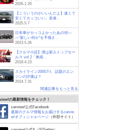
2026.1.20
【こういうのがいいんだよ】速くて
安くてカッコいい。若者...
2025.5.7
日本車がカッコよかったあの頃―
―“新しい何か“を予感さ...
2023.5.26
【クルマ小説】僕は新人トップセー
ルス vol.2「奥様...
2018.4.23
スカイライン200GT-t、話題のエン
ジンの評価は？
2014.7.31
関連記事をもっと見る
rview!の最新情報をチェック！
carview!公式Facebook
最新のクルマ情報をお届けするcarvie
w!オフィシャルページ
（外部サイト）
BMW 3シリーズ セダン
BMW M3 セダン
スバ
carview!公式X（旧Twitter）