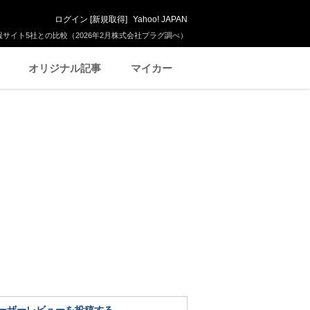
ログイン
[
新規取得
]
Yahoo! JAPAN
サイト5社との比較（2026年2月株式会社プラグ調べ）
オリジナル記事
マイカー