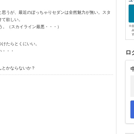
ユ
と思うが、最近のぼっちゃりセダンは全然魅力が無い。スタ
けて欲しい。
う。（スカイライン最悪・・・）
※
つけたらとくにいい。
い・・・
ロ
んとかならないか？