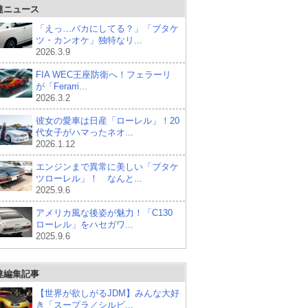
連ニュース
「えっ…バカにしてる？」「ブタケ
ツ・カンオケ」独特なリ...
2026.3.9
FIA WEC王座防衛へ！フェラーリ
が「Ferarri...
2026.3.2
彼女の愛車は日産「ローレル」！20
代女子がハマったネオ...
2026.1.12
エンジンまで異常に美しい「ブタケ
ツローレル」！ なんと...
2025.9.6
アメリカ風な後姿が魅力！「C130
ローレル」をハセガワ...
2025.9.6
連編集記事
【世界が欲しがるJDM】みんな大好
き「スープラ／シルビ...