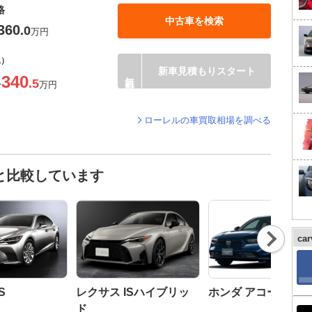
格
中古車を検索
360
.0
万円
込）
新車見積もりスタート
340
.5
〜
万円
ローレルの車買取相場を調べる
と比較しています
Nex
ca
t
S
レクサス ISハイブリッ
ホンダ アコード
ド