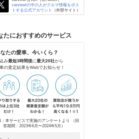
carview!の中の人がクルマ情報をポス
トする公式アカウント
（外部サイト）
なたにおすすめのサービス
あなたの愛車、今いくら？
込み
最短3時間後
に
最大20社
から
車の査定結果をWebでお知らせ！
1：本サービスで実施のアンケートより （回
答期間：2023年6月〜2024年5月）