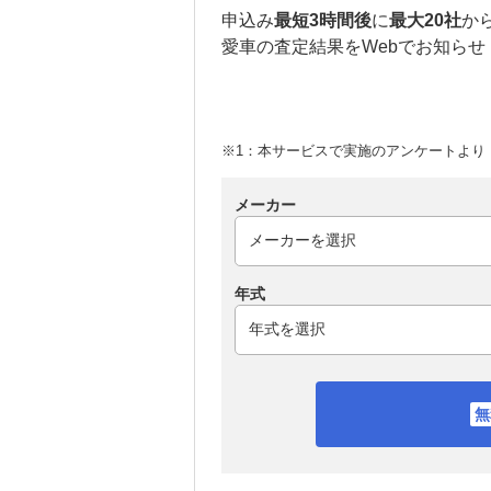
申込み
最短3時間後
に
最大20社
か
愛車の査定結果をWebでお知らせ
※1：本サービスで実施のアンケートより （
メーカー
年式