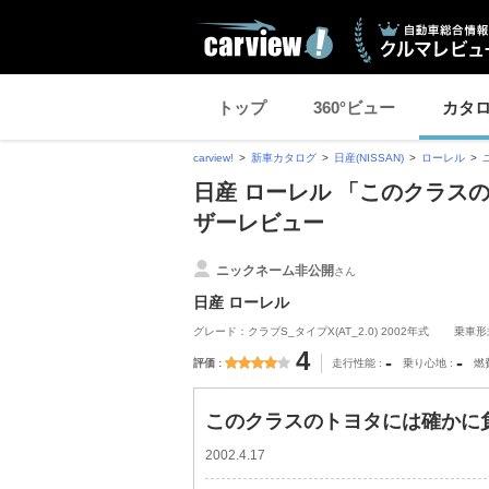
トップ
360°ビュー
カタ
carview!
新車カタログ
日産(NISSAN)
ローレル
日産 ローレル 「このクラスの
ザーレビュー
ニックネーム非公開
さん
日産 ローレル
グレード：クラブS_タイプX(AT_2.0) 2002年式
乗車形
4
-
-
評価
走行性能
乗り心地
燃
このクラスのトヨタには確かに負
2002.4.17