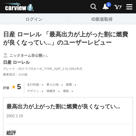
carview!
検索
通知
i
ログイン
ID新規取得
日産 ローレル 「最高出力が上がった割に燃費
が良くなってい...」のユーザーレビュー
ニックネーム非公開
さん
日産 ローレル
グレード：25クラブSターボ_TYPE_X(AT_2.5) 2001年式
乗車形式：その他
-
-
-
5
走行性能
乗り心地
燃費
評価
-
-
-
デザイン
積載性
価格
最高出力が上がった割に燃費が良くなってい...
2002.1.10
総評