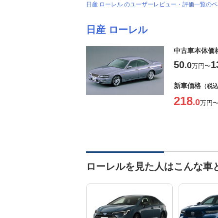
日産 ローレル のユーザーレビュー・評価一覧の
日産 ローレル
中古車本体価
50
1
.0
万円
〜
新車価格
（税
218
.0
万円
ローレルを見た人はこんな車