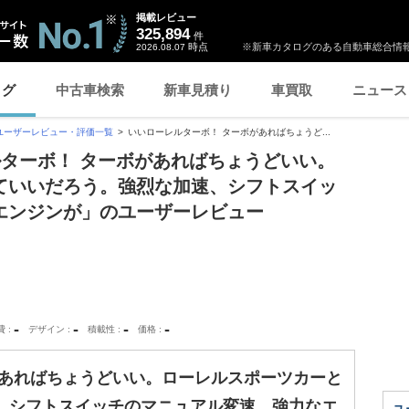
掲載レビュー
325,894
件
時点
※新車カタログのある自動車総合情報
2026.08.07
ログ
中古車検索
新車見積り
車買取
ニュース
ユーザーレビュー・評価一覧
いいローレルターボ！ ターボがあればちょうど...
ルターボ！ ターボがあればちょうどいい。
ていいだろう。強烈な加速、シフトスイッ
エンジンが」のユーザーレビュー
-
-
-
-
費
デザイン
積載性
価格
があればちょうどいい。ローレルスポーツカーと
、シフトスイッチのマニュアル変速、強力なエ