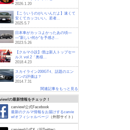
2026.1.20
【こういうのがいいんだよ】速くて
安くてカッコいい。若者...
2025.5.7
日本車がカッコよかったあの頃―
―“新しい何か“を予感さ...
2023.5.26
【クルマ小説】僕は新人トップセー
ルス vol.2「奥様...
2018.4.23
スカイライン200GT-t、話題のエン
ジンの評価は？
2014.7.31
関連記事をもっと見る
rview!の最新情報をチェック！
carview!公式Facebook
最新のクルマ情報をお届けするcarvie
w!オフィシャルページ
（外部サイト）
carview!公式X（旧Twitter）