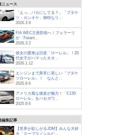
連ニュース
「えっ…バカにしてる？」「ブタケ
ツ・カンオケ」独特なリ...
2026.3.9
FIA WEC王座防衛へ！フェラーリ
が「Ferarri...
2026.3.2
彼女の愛車は日産「ローレル」！20
代女子がハマったネオ...
2026.1.12
エンジンまで異常に美しい「ブタケ
ツローレル」！ なんと...
2025.9.6
アメリカ風な後姿が魅力！「C130
ローレル」をハセガワ...
2025.9.6
連編集記事
【世界が欲しがるJDM】みんな大好
き「スープラ／シルビ...