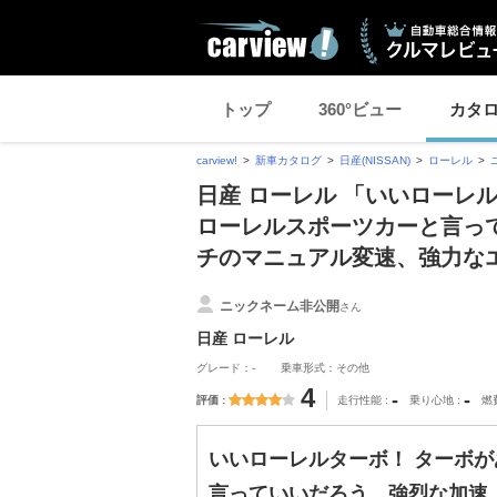
トップ
360°ビュー
カタ
carview!
新車カタログ
日産(NISSAN)
ローレル
日産 ローレル 「いいローレ
ローレルスポーツカーと言っ
チのマニュアル変速、強力な
ニックネーム非公開
さん
日産 ローレル
グレード：-
乗車形式：その他
4
-
-
評価
走行性能
乗り心地
燃
いいローレルターボ！ ターボ
言っていいだろう。強烈な加速