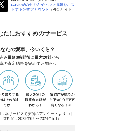
carview!の中の人がクルマ情報をポス
トする公式アカウント
（外部サイト）
ダン
レクサス ISハイブリッ
スバル WRX S4
レ
ド
ド
なたにおすすめのサービス
あなたの愛車、今いくら？
込み
最短3時間後
に
最大20社
から
車の査定結果をWebでお知らせ！
1：本サービスで実施のアンケートより （回
答期間：2023年6月〜2024年5月）