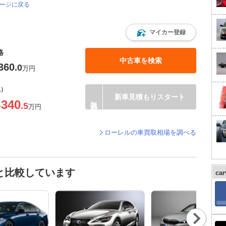
ページに戻る
マイカー登録
格
中古車を検索
360
.0
万円
込）
新車見積もりスタート
340
.5
〜
万円
ローレルの車買取相場を調べる
と比較しています
ca
Nex
t