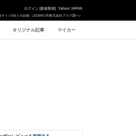
ログイン
[
新規取得
]
Yahoo! JAPAN
サイト5社との比較（2026年2月株式会社プラグ調べ）
オリジナル記事
マイカー