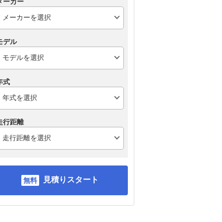
メーカー
モデル
年式
走行距離
見積りスタート