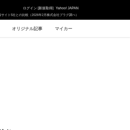
ログイン
[
新規取得
]
Yahoo! JAPAN
サイト5社との比較（2026年2月株式会社プラグ調べ）
オリジナル記事
マイカー