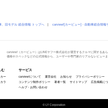
車、旧モデル 総合情報 トップへ
|
carview![カービュー] - 自動車総合
carview!（カービュー）はLINEヤフー株式会社が運営するクルマに関す
価格やスペックなどの公式情報から、ユーザーや専門家のリアルなレビューま
しむ
サービス
イカー
carview!について
運営会社
お知らせ
プライバシーポリシー
んカラ
コンテンツ制作ポリシー
著者一覧
サイトマップ
広告掲載に
ヘルプ・お問い合わせ
© LY Corporation