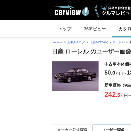
トップ
360°ビュー
カタ
carview!
新車カタログ
日産(NISSAN)
ローレル
日産 ローレル のユーザー画
中古車本体価
50
1
.0
万円
〜
新車価格
（税
242
.5
万円
ユーザー画像
メーカー公式画像