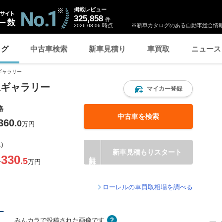
掲載レビュー
325,858
件
時点
※新車カタログのある自動車総合情報
2026.08.06
ログ
中古車検索
新車見積り
車買取
ニュース
ギャラリー
像ギャラリー
マイカー登録
格
中古車を検索
360
.0
万円
込）
新車見積もりスタート
330
.5
〜
万円
ローレルの車買取相場を調べる
みんカラで投稿された画像です