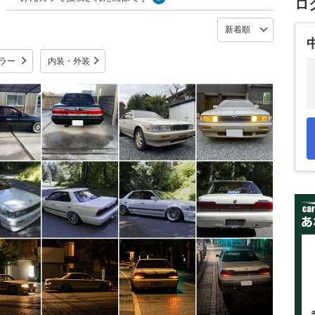
ロ
ラー
内装・外装