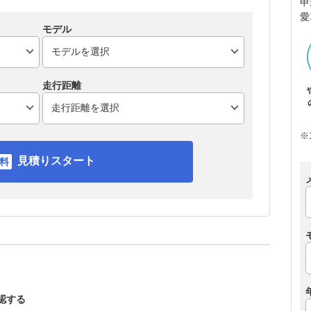
申
愛
モデル
走行距離
※
見積りスタート
確認する