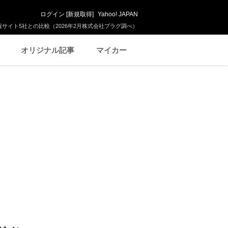
ログイン
[
新規取得
]
Yahoo! JAPAN
サイト5社との比較（2026年2月株式会社プラグ調べ）
オリジナル記事
マイカー