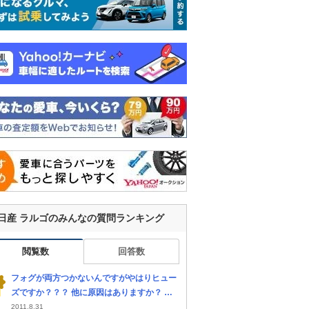
日産 ラルゴのみんなの質問ランキング
閲覧数
回答数
フォグが両方つかないんですがやはりヒュー
ズですか？？？ 他に原因はありますか？ 他
のライトは全部付きます。 車種は二代目ラル
2011.8.31