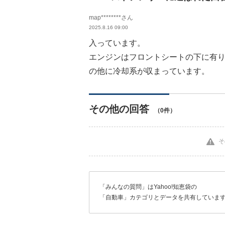
map********さん
2025.8.16 09:00
入っています。
エンジンはフロントシートの下に有り
の他に冷却系が収まっています。
その他の回答
（0件）
そ
「みんなの質問」はYahoo!知恵袋の
「自動車」カテゴリとデータを共有していま