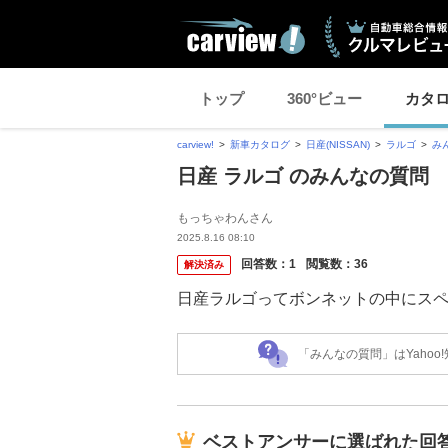
トップ
360°ビュー
カタ
carview!
新車カタログ
日産(NISSAN)
ラルゴ
み
日産 ラルゴ のみんなの質問
もっちゃわんさん
2025.8.16 08:10
回答数：
1
閲覧数：
36
解決済み
日産ラルゴってボンネットの中にス
「みんなの質問」はYaho
ベストアンサーに選ばれた回