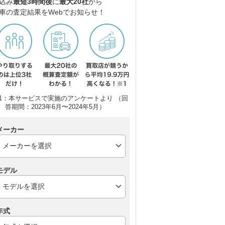
込み
最短3時間後
に
最大20社
から
車の査定結果をWebでお知らせ！
1：本サービスで実施のアンケートより （回
答期間：2023年6月〜2024年5月）
メーカー
モデル
年式