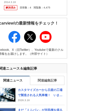
下さい。 生活苦しいのですか？ 中古の高級
2014.3.16
車も買えないの？
解決済み
回答数：
4
閲覧数：
4,475
carview!の最新情報をチェック！
cebook、X（旧Twitter）、Youtubeで最新のクル
情報をお届けします。（外部サイト）
ホンダ オデッセイ
スズキ エブリイワゴン
ホ
関連ニュース＆編集記事
関連ニュース
関連編集記事
カスタマイズカーから日産の工場
で製造される人気車種！ いまや
ファンだらけの「ハイウェイスタ
2026.3.16
ー」の大出世ストーリー
まだ「ミニバン」が市民権を得る