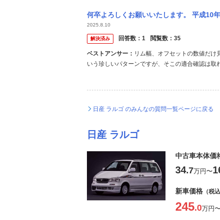
何卒よろしくお願いいたします。 平成10年式の日産ラルゴハイウェイスターのアルミタイ
2025.8.10
回答数：
1
閲覧数：
35
解決済み
ベストアンサー：
リム幅、オフセットの数値だけ見
いう珍しいパターンですが、そこの適合確認は取
んが、例えばトヨタ純正ホイールやホンダ純正ホ
日産 ラルゴ のみんなの質問一覧ページに戻る
日産 ラルゴ
中古車本体価
34
1
.7
万円
〜
新車価格
（税
245
.0
万円