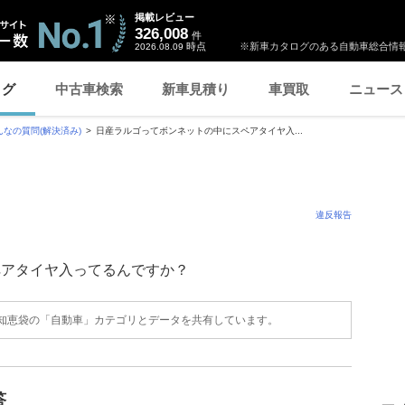
掲載レビュー
326,008
件
時点
※新車カタログのある自動車総合情報
2026.08.09
ログ
中古車検索
新車見積り
車買取
ニュース
んなの質問(解決済み)
日産ラルゴってボンネットの中にスペアタイヤ入...
違反報告
ペアタイヤ入ってるんですか？
o!知恵袋の「自動車」カテゴリとデータを共有しています。
答