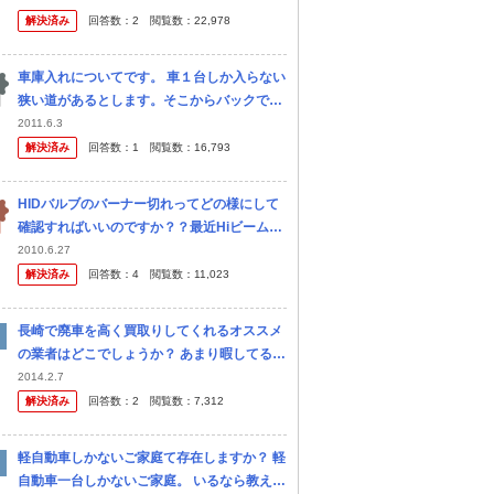
ゴです。
解決済み
回答数：
2
閲覧数：
22,978
車庫入れについてです。 車１台しか入らない
狭い道があるとします。そこからバックでみ
なさんどうやって入れてますか？ ちなみにそ
2011.6.3
のときの車の位置、ハンドル操作などどんな
解決済み
回答数：
1
閲覧数：
16,793
ふうにしたらスムーズにいくのか...
HIDバルブのバーナー切れってどの様にして
確認すればいいのですか？？最近Hiビームが
左右点かなくなったので確認したんですが切
2010.6.27
れているか今一分かりませんでした、普通の
解決済み
回答数：
4
閲覧数：
11,023
バルブと同じなんでしょうか？？ 普通
長崎で廃車を高く買取りしてくれるオススメ
の業者はどこでしょうか？ あまり暇してる時
間がないのでオススメの業者さんを教えて頂
2014.2.7
ければ助かります。 よろしくお願いします。
解決済み
回答数：
2
閲覧数：
7,312
軽自動車しかないご家庭て存在しますか？ 軽
自動車一台しかないご家庭。 いるなら教えて