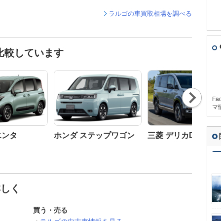
ラルゴの車買取相場を調べる
比較しています
Nex
Fa
t
マ
エンタ
ホンダ ステップワゴン
三菱 デリカD:5
詳しく
買う・売る