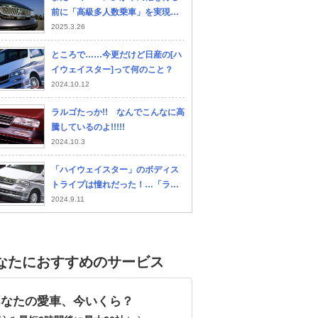
前に「高級多人数乗車」を実現！
３代目日産ラルゴがいま思えば
2025.3.26
偉大なクルマだった
ところで……今更だけど日産の[ハ
イウェイスター]って何のこと？
2024.10.12
ラルゴたっか!! なんでこんなに高
騰しているのよ!!!!!
2024.10.3
「ハイウェイスター」のボディス
トライプは憧れだった！…「ラル
ゴ」からはじまった日産の高級ミ
2024.9.11
ニバン路線は「エルグランド」に
受け継がれました
なたにおすすめのサービス
あなたの愛車、今いくら？