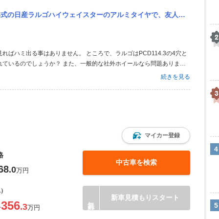
ヤで、友人が8j.オフセット35の17インチでタイヤが215/45/17を譲ってくれるのですが、はみ出してしま...
ればハミ出る事はありません。 ところで、ラルゴはPCD114.3の4穴と
れているのでしょうか？ また、一般的な社外ホイールなら問題ありませ
イールだったりしたら日産車には取付け出来ないのでご注意を。
続きを見る
マイカー登録
格
中古車を検索
68
.0
万円
込）
新車見積もりスタート
356
.3
〜
万円