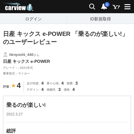
carview!
検索
通知
i
ログイン
ID新規取得
日産 キックス e-POWER 「乗るのが楽しい!」
のユーザーレビュー
hiroyoshi_440
さん
日産 キックス e-POWER
グレード：- 2021年式
乗車形式：マイカー
4
4
3
4
走行性能
乗り心地
燃費
評価
4
3
4
デザイン
積載性
価格
乗るのが楽しい!
2022.3.27
総評