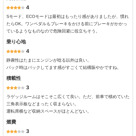
4
Sモード、ECOモードは最初はもったり感がありましたが、慣れ
たらOK。ワンペダルもブレーキをかける前にブレーキがかかっ
ているようなものなので危険回避に役立ちそう。
乗り心地
4
静粛性はたまにエンジンが唸る以外は良い。
バック時はバックしてます感がすごくて結構賑やかですね。
積載性
3
ラゲッジルームはそこそこ広くて良い。ただ、前車で積めていた
三角表示板などまったく収まらない。
運転席横など収納スペースがほとんどない。
燃費
3