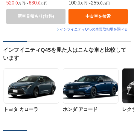
520
630
100
255
.0
.0
.0
.0
万円〜
万円
万円〜
万円
新車見積もり(無料)
中古車を検索
インフイニティQ45の車買取相場を調べる
インフイニティQ45を見た人はこんな車と比較して
います
トヨタ カローラ
ホンダ アコード
レクサ