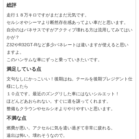
総評
走行１８万キロですがまだまだ元気です。
セルシオやシーマより断然存在感あってよい車だと思います。
自分のはバネサスですがアクティブ壊れる方は流用してみてはい
かが？
Z32やR32GT-Rなど多少バネレートは違いますが使えると思い
ますよ。
このハンサムな車にずっと乗っていきたいです。
満足している点
文句なしにかっこいい！後期はね。テールを後期プレジデント仕
様にしたら
１０点です。最近のズングリした車にはないシルエット！
ほどんどあおられない。すぐに道を譲ってくれます。
整備もクラウンやセルシオよりやりやすいと思います。
不満な点
燃費が悪い。アクセルに気を遣い過ぎて非常に疲れる。
遠出は怖い。壊れそうなので。