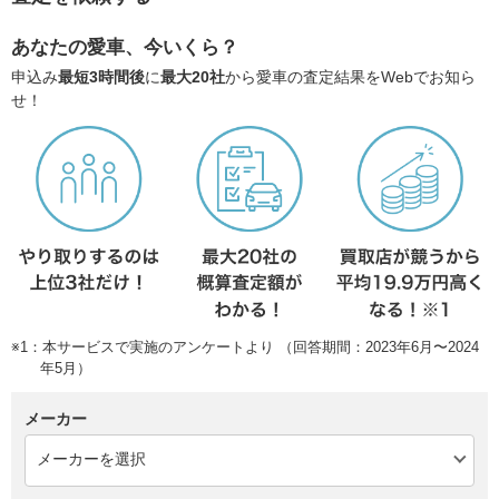
あなたの愛車、今いくら？
申込み
最短3時間後
に
最大20社
から愛車の査定結果をWebでお知ら
せ！
※1：本サービスで実施のアンケートより （回答期間：2023年6月〜2024
年5月）
メーカー