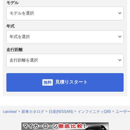
モデル
年式
走行距離
見積りスタート
carview!
新車カタログ
日産(NISSAN)
インフイニティQ45
ユーザ