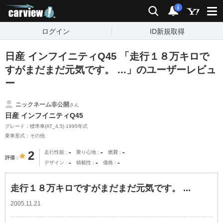
carview!
検索
通知
i
ログイン
ID新規取得
日産 インフイニティQ45 「走行１８万キロで
すがまだまだ元気です。 ...」のユーザーレビュ
ー
ニックネーム非公開
さん
日産 インフイニティQ45
グレード：標準車(AT_4.5) 1995年式
乗車形式：その他
-
-
-
2
走行性能
乗り心地
燃費
評価
-
-
-
デザイン
積載性
価格
走行１８万キロですがまだまだ元気です。 ...
2005.11.21