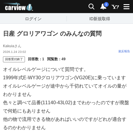
carview!
検索
通知
i
ログイン
ID新規取得
日産 グロリアワゴン のみんなの質問
Kakuiaさん
違反報告
2026.1.24 23:02
回答数：
1
閲覧数：
49
回答受付終了
オイルレベルゲージについて質問です。
1999年式E-WY30グロリアワゴン(VG20E)に乗っています
オイルレベルゲージが途中から千切れていてオイルの量が
わかりません
色々と調べて品番(11140-43L02)までわかったのですが廃盤
で何処にもありません
他の物で流用できる物があればいいのですがどれが適合す
るのかわかりません