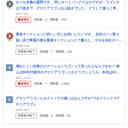
オイル交換の質問です。 同じオートバックスなのですが、ワゴンＲ
は下抜きで、グロリアワゴンは上抜きでした。 どうして違うと考え
られますか？
2017.4.9
解決済み
回答数：
9
閲覧数：
253
業者オークションに詳しい方にお伺いしたいです。 自社ローン取り
扱い店で希望の車を業者オークションにて購入し、それを自社ローン
にて購入可能とのことです。 詳しい内容は、お店としては120万円
2026.6.24
回答受付終了
回答数：
7
閲覧数：
116
（毎...
壊れにくい旧車のステーションワゴンって言ったらなんですか？ 例
えば90年代後半のグロリアワゴンとかどうでしょうか。本当は60年
代のアメ車に乗りたいけど。
2017.12.17
解決済み
回答数：
7
閲覧数：
1,066
グロリアワゴンとセドリックの違いはなんですか? #セドリック #グ
ロリアワゴン
2022.10.4
回答受付終了
回答数：
6
閲覧数：
93