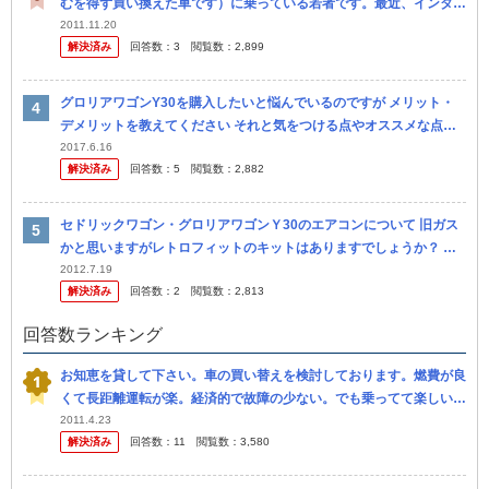
むを得ず買い換えた車です）に乗っている若者です。最近、インター
ネットの中古車情報や本屋さんの車関連の雑誌を見ていて偶然グロリ
2011.11.20
解決済み
回答数：
3
閲覧数：
2,899
アワゴ...
グロリアワゴンY30を購入したいと悩んでいるのですが メリット・
デメリットを教えてください それと気をつける点やオススメな点な
どありましたらお願いします 相場価格なども教えていただけると嬉
2017.6.16
解決済み
回答数：
5
閲覧数：
2,882
しい...
セドリックワゴン・グロリアワゴンＹ30のエアコンについて 旧ガス
かと思いますがレトロフィットのキットはありますでしょうか？ 日
産のキットがないという話をきいて質問しました。 ガス漏れなどに
2012.7.19
解決済み
回答数：
2
閲覧数：
2,813
はＲ...
回答数ランキング
お知恵を貸して下さい。車の買い替えを検討しております。燃費が良
くて長距離運転が楽。経済的で故障の少ない。でも乗ってて楽しい
車。そんな理想な車はあるんでしょうか？ 初めまして。 今月に結婚
2011.4.23
解決済み
回答数：
11
閲覧数：
3,580
をしまし...