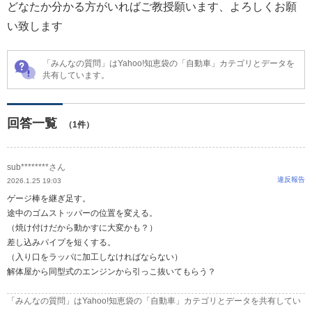
どなたか分かる方がいればご教授願います、よろしくお願
い致します
「みんなの質問」はYahoo!知恵袋の「自動車」カテゴリとデータを
共有しています。
回答一覧
（1件）
sub********さん
違反報告
2026.1.25 19:03
ゲージ棒を継ぎ足す。
途中のゴムストッパーの位置を変える。
（焼け付けだから動かすに大変かも？）
差し込みパイプを短くする。
（入り口をラッパに加工しなければならない）
解体屋から同型式のエンジンから引っこ抜いてもらう？
「みんなの質問」はYahoo!知恵袋の「自動車」カテゴリとデータを共有してい