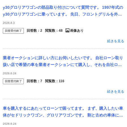
y30グロリアワゴンの部品取り付けについて質問です。 1997年式の
y30グロリアワゴンに乗っています。 先日、フロントグリルを外し
てからまた付け直そうと思ったら、うまく着けることができませ
2026.8.3
ん...
回答数：
2
閲覧数：
48
画像あり
回答受付終了
続きを見る
業者オークションに詳しい方にお伺いしたいです。 自社ローン取り
扱い店で希望の車を業者オークションにて購入し、それを自社ロー
ンにて購入可能とのことです。 詳しい内容は、お店としては120万
2026.6.24
円（毎...
回答数：
7
閲覧数：
116
回答受付終了
続きを見る
車を購入するにあたってローンで困ってます。 まず、購入したい車
体がセドリックワゴン、グロリアワゴンです。 割と古めの車体にな
るので、在庫がないお店だと自社ローン通せないや探すのが厳しい
2026.6.24