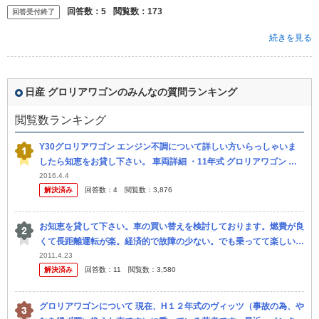
と断られて...
回答数：
5
閲覧数：
173
回答受付終了
続きを見る
日産 グロリアワゴンのみんなの質問ランキング
閲覧数ランキング
Y30グロリアワゴン エンジン不調について詳しい方いらっしゃいま
したら知恵をお貸し下さい。 車両詳細 ・11年式 グロリアワゴン ・A
T ・18万キロ ・エンジンVG20 交換済み部品 ・1年前に プ
2016.4.4
解決済み
回答数：
4
閲覧数：
3,876
お知恵を貸して下さい。車の買い替えを検討しております。燃費が良
くて長距離運転が楽。経済的で故障の少ない。でも乗ってて楽しい
車。そんな理想な車はあるんでしょうか？ 初めまして。 今月に結婚
2011.4.23
解決済み
回答数：
11
閲覧数：
3,580
をしまし...
グロリアワゴンについて 現在、H１２年式のヴィッツ（事故の為、や