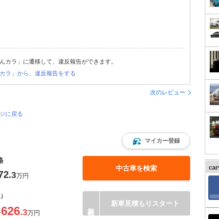
んカラ」に遷移して、違反報告ができます。
カラ」から、違反報告をする
次のレビュー
ージに戻る
マイカー登録
格
ca
中古車を検索
72
.3
万円
込）
新車見積もりスタート
626
.3
〜
万円