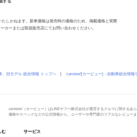
確認する
いたしかねます。新車価格は発売時の価格のため、掲載価格と実際
メーカーまたは取扱販売店にてお問い合わせください。
車、旧モデル 総合情報 トップへ
|
carview![カービュー] - 自動車総合
carview!（カービュー）はLINEヤフー株式会社が運営するクルマに関す
価格やスペックなどの公式情報から、ユーザーや専門家のリアルなレビューま
しむ
サービス