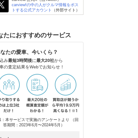
carview!の中の人がクルマ情報をポス
トする公式アカウント
（外部サイト）
なたにおすすめのサービス
あなたの愛車、今いくら？
込み
最短3時間後
に
最大20社
から
車の査定結果をWebでお知らせ！
ダン
レクサス ISハイブリッ
スバル WRX S4
レ
ド
ド
1：本サービスで実施のアンケートより （回
答期間：2023年6月〜2024年5月）