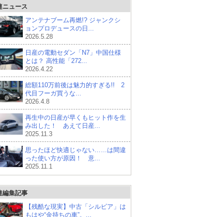
連ニュース
アンテナブーム再燃!? ジャンクシ
ョンプロデュースの日...
2026.5.28
日産の電動セダン「N7」中国仕様
とは？ 高性能「272...
2026.4.22
総額110万前後は魅力的すぎる!! 2
代目フーガ買うな...
2026.4.8
再生中の日産が早くもヒット作を生
み出した！ あえて日産...
2025.11.3
思ったほど快適じゃない……は間違
った使い方が原因！ 意...
2025.11.1
連編集記事
【残酷な現実】中古「シルビア」は
もはや“金持ちの車”。...