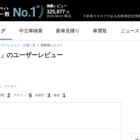
掲載レビュー
325,877
件
時点
※新車カタログのある自動車総合情報
2026.08.07
ログ
中古車検索
新車見積り
車買取
ニュース
ーザーレビュー・評価一覧
初投稿レビュー
ー」のユーザーレビュー
式：マイカー
2
5
3
1
燃費
デザイン
積載性
価格