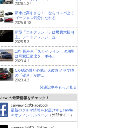
2026.1.27
新車は高すぎる！…ならコスパよく
ゴージャス気分になれる...
2025.6.18
新型「エルグランド」は燃費大幅向
上、シートアレンジ、走...
2025.5.3
10年長寿車「スカイライン」次期型
は可変圧縮比ターボ搭...
2023.4.11
CX-60の乗り心地が大改善!? 巷で噂
の「硬さ」が解...
2023.4.3
関連記事をもっと見る
rview!の最新情報をチェック！
carview!公式Facebook
最新のクルマ情報をお届けするcarvie
w!オフィシャルページ
（外部サイト）
carview!公式X（旧Twitter）