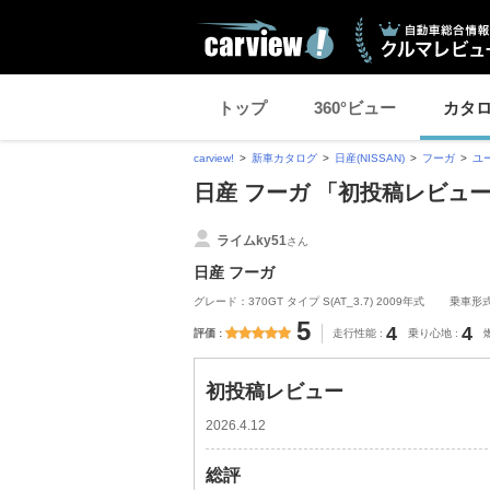
トップ
360°ビュー
カタ
carview!
新車カタログ
日産(NISSAN)
フーガ
ユ
日産 フーガ 「初投稿レビュ
ライムky51
さん
日産 フーガ
グレード：370GT タイプ S(AT_3.7) 2009年式
乗車形
5
4
4
評価
走行性能
乗り心地
初投稿レビュー
2026.4.12
総評