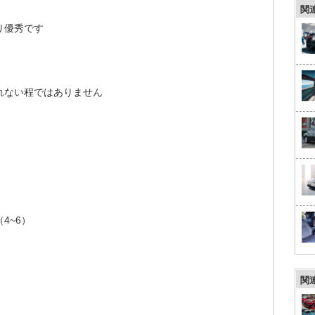
関
り優秀です
れない程ではありません
4~6）
関