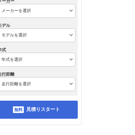
メーカー
モデル
年式
走行距離
見積りスタート