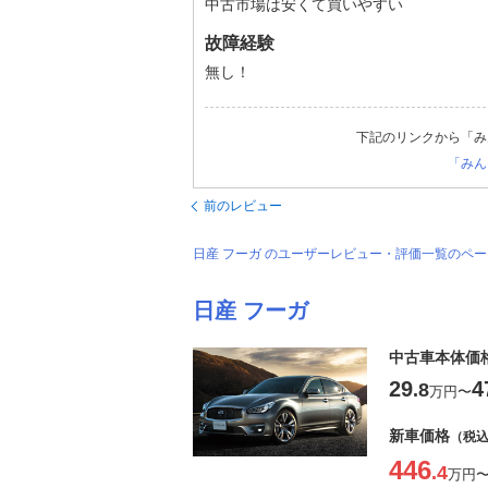
中古市場は安くて買いやすい
故障経験
無し！
下記のリンクから「み
「みん
前のレビュー
日産 フーガ のユーザーレビュー・評価一覧のペ
日産 フーガ
中古車本体価
29
4
.8
万円
〜
新車価格
（税
446
.4
万円