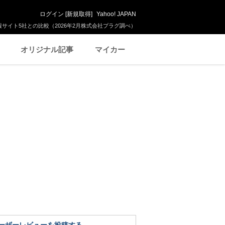
ログイン
[
新規取得
]
Yahoo! JAPAN
サイト5社との比較（2026年2月株式会社プラグ調べ）
オリジナル記事
マイカー