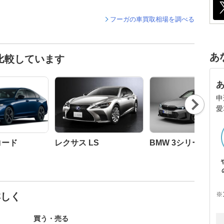
フーガの車買取相場を調べる
あ
比較しています
申
Nex
愛
t
コード
レクサス LS
BMW 3シリーズ セ
※
詳しく
買う・売る